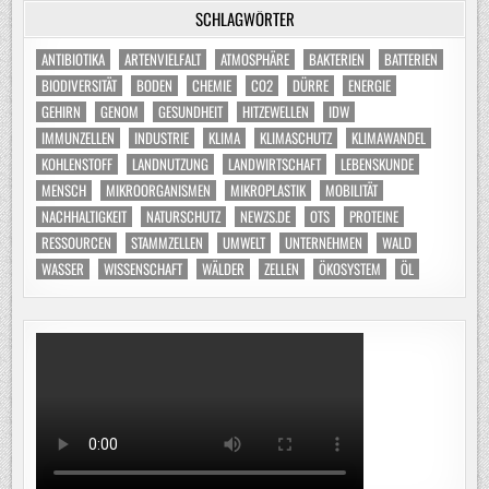
SCHLAGWÖRTER
ANTIBIOTIKA
ARTENVIELFALT
ATMOSPHÄRE
BAKTERIEN
BATTERIEN
BIODIVERSITÄT
BODEN
CHEMIE
CO2
DÜRRE
ENERGIE
GEHIRN
GENOM
GESUNDHEIT
HITZEWELLEN
IDW
IMMUNZELLEN
INDUSTRIE
KLIMA
KLIMASCHUTZ
KLIMAWANDEL
KOHLENSTOFF
LANDNUTZUNG
LANDWIRTSCHAFT
LEBENSKUNDE
MENSCH
MIKROORGANISMEN
MIKROPLASTIK
MOBILITÄT
NACHHALTIGKEIT
NATURSCHUTZ
NEWZS.DE
OTS
PROTEINE
RESSOURCEN
STAMMZELLEN
UMWELT
UNTERNEHMEN
WALD
WASSER
WISSENSCHAFT
WÄLDER
ZELLEN
ÖKOSYSTEM
ÖL