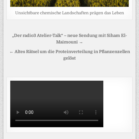
Unsichtbare chemische Landschaften prägen das Leben
Beitragsnavigation
„Der radio3 Atelier-Talk“ – neue Sendung mit Siham El-
Maimouni →
← Altes Rätsel um die Proteinverteilung in Pflanzenzellen
gelöst