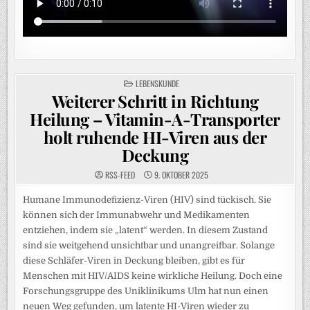
POSTED
LEBENSKUNDE
IN
Weiterer Schritt in Richtung
Heilung – Vitamin-A-Transporter
holt ruhende HI-Viren aus der
Deckung
RSS-FEED
9. OKTOBER 2025
Humane Immunodefizienz-Viren (HIV) sind tückisch. Sie
können sich der Immunabwehr und Medikamenten
entziehen, indem sie „latent“ werden. In diesem Zustand
sind sie weitgehend unsichtbar und unangreifbar. Solange
diese Schläfer-Viren in Deckung bleiben, gibt es für
Menschen mit HIV/AIDS keine wirkliche Heilung. Doch eine
Forschungsgruppe des Uniklinikums Ulm hat nun einen
neuen Weg gefunden, um latente HI-Viren wieder zu