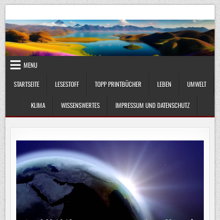
Skip
UmweltKlima.com
Umwelt, Klima und Lebenswissenschaft
to
content
MENU
STARTSEITE
LESESTOFF
TOPP PRINTBÜCHER
LEBEN
UMWELT
KLIMA
WISSENSWERTES
IMPRESSUM UND DATENSCHUTZ