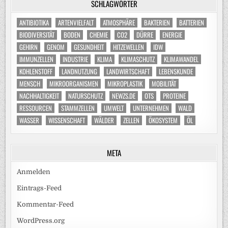
SCHLAGWÖRTER
ANTIBIOTIKA
ARTENVIELFALT
ATMOSPHÄRE
BAKTERIEN
BATTERIEN
BIODIVERSITÄT
BODEN
CHEMIE
CO2
DÜRRE
ENERGIE
GEHIRN
GENOM
GESUNDHEIT
HITZEWELLEN
IDW
IMMUNZELLEN
INDUSTRIE
KLIMA
KLIMASCHUTZ
KLIMAWANDEL
KOHLENSTOFF
LANDNUTZUNG
LANDWIRTSCHAFT
LEBENSKUNDE
MENSCH
MIKROORGANISMEN
MIKROPLASTIK
MOBILITÄT
NACHHALTIGKEIT
NATURSCHUTZ
NEWZS.DE
OTS
PROTEINE
RESSOURCEN
STAMMZELLEN
UMWELT
UNTERNEHMEN
WALD
WASSER
WISSENSCHAFT
WÄLDER
ZELLEN
ÖKOSYSTEM
ÖL
META
Anmelden
Eintrags-Feed
Kommentar-Feed
WordPress.org