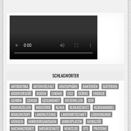
SCHLAGWÖRTER
ANTIBIOTIKA
ARTENVIELFALT
ATMOSPHÄRE
BAKTERIEN
BATTERIEN
BIODIVERSITÄT
BODEN
CHEMIE
CO2
DÜRRE
ENERGIE
GEHIRN
GENOM
GESUNDHEIT
HITZEWELLEN
IDW
IMMUNZELLEN
INDUSTRIE
KLIMA
KLIMASCHUTZ
KLIMAWANDEL
KOHLENSTOFF
LANDNUTZUNG
LANDWIRTSCHAFT
LEBENSKUNDE
MENSCH
MIKROORGANISMEN
MIKROPLASTIK
MOBILITÄT
NACHHALTIGKEIT
NATURSCHUTZ
NEWZS.DE
OTS
PROTEINE