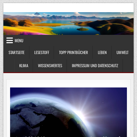
Skip
UmweltKlima.com
Umwelt, Klima und Lebenswissenschaft
to
content
MENU
STARTSEITE
LESESTOFF
TOPP PRINTBÜCHER
LEBEN
UMWELT
KLIMA
WISSENSWERTES
IMPRESSUM UND DATENSCHUTZ