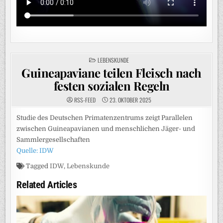
POSTED
LEBENSKUNDE
IN
Guineapaviane teilen Fleisch nach
festen sozialen Regeln
RSS-FEED
23. OKTOBER 2025
Studie des Deutschen Primatenzentrums zeigt Parallelen
zwischen Guineapavianen und menschlichen Jäger- und
Sammlergesellschaften
Quelle: IDW
Tagged
IDW
,
Lebenskunde
Related Articles