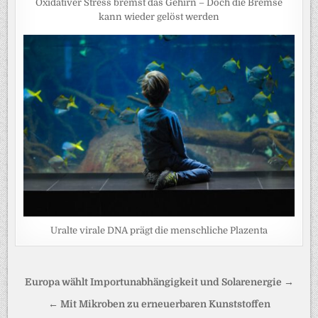
Oxidativer Stress bremst das Gehirn – Doch die Bremse
kann wieder gelöst werden
Uralte virale DNA prägt die menschliche Plazenta
Beitragsnavigation
Europa wählt Importunabhängigkeit und Solarenergie →
← Mit Mikroben zu erneuerbaren Kunststoffen