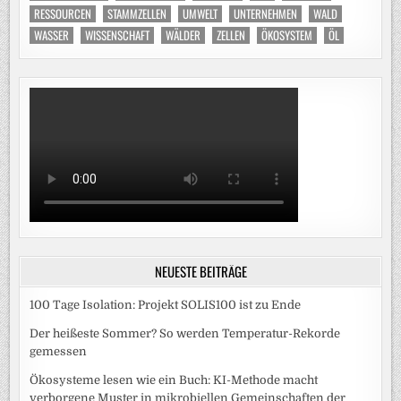
RESSOURCEN
STAMMZELLEN
UMWELT
UNTERNEHMEN
WALD
WASSER
WISSENSCHAFT
WÄLDER
ZELLEN
ÖKOSYSTEM
ÖL
NEUESTE BEITRÄGE
100 Tage Isolation: Projekt SOLIS100 ist zu Ende
Der heißeste Sommer? So werden Temperatur-Rekorde
gemessen
Ökosysteme lesen wie ein Buch: KI-Methode macht
verborgene Muster in mikrobiellen Gemeinschaften der