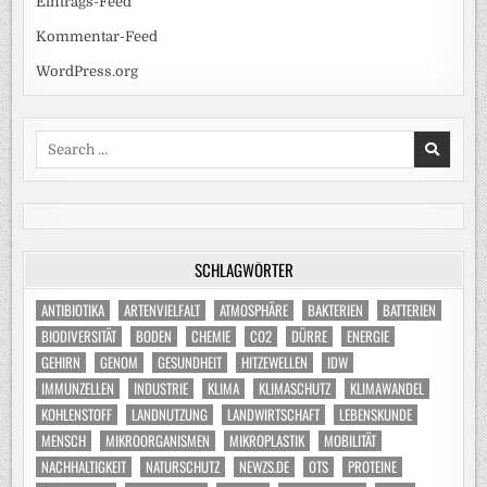
Eintrags-Feed
Kommentar-Feed
WordPress.org
Search
for:
SCHLAGWÖRTER
ANTIBIOTIKA
ARTENVIELFALT
ATMOSPHÄRE
BAKTERIEN
BATTERIEN
BIODIVERSITÄT
BODEN
CHEMIE
CO2
DÜRRE
ENERGIE
GEHIRN
GENOM
GESUNDHEIT
HITZEWELLEN
IDW
IMMUNZELLEN
INDUSTRIE
KLIMA
KLIMASCHUTZ
KLIMAWANDEL
KOHLENSTOFF
LANDNUTZUNG
LANDWIRTSCHAFT
LEBENSKUNDE
MENSCH
MIKROORGANISMEN
MIKROPLASTIK
MOBILITÄT
NACHHALTIGKEIT
NATURSCHUTZ
NEWZS.DE
OTS
PROTEINE