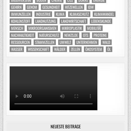
BIODIVERSITÄT
BODEN
CHEMIE
CO2
DÜRRE
ENERGIE
GEHIRN
GENOM
GESUNDHEIT
HITZEWELLEN
IDW
IMMUNZELLEN
INDUSTRIE
KLIMA
KLIMASCHUTZ
KLIMAWANDEL
KOHLENSTOFF
LANDNUTZUNG
LANDWIRTSCHAFT
LEBENSKUNDE
MENSCH
MIKROORGANISMEN
MIKROPLASTIK
MOBILITÄT
NACHHALTIGKEIT
NATURSCHUTZ
NEWZS.DE
OTS
PROTEINE
RESSOURCEN
STAMMZELLEN
UMWELT
UNTERNEHMEN
WALD
WASSER
WISSENSCHAFT
WÄLDER
ZELLEN
ÖKOSYSTEM
ÖL
NEUESTE BEITRÄGE