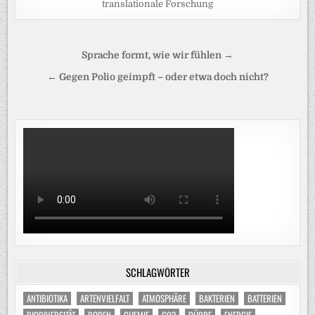
translationale Forschung
Beitragsnavigation
Sprache formt, wie wir fühlen →
← Gegen Polio geimpft – oder etwa doch nicht?
SCHLAGWÖRTER
ANTIBIOTIKA
ARTENVIELFALT
ATMOSPHÄRE
BAKTERIEN
BATTERIEN