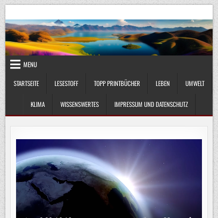
Skip
UmweltKlima.com
Umwelt, Klima und Lebenswissenschaft
to
content
MENU
STARTSEITE
LESESTOFF
TOPP PRINTBÜCHER
LEBEN
UMWELT
KLIMA
WISSENSWERTES
IMPRESSUM UND DATENSCHUTZ