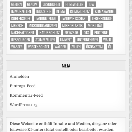
GEHIRN
GENOM
GESUNDHEIT
HITZEWELLEN
IDW
IMMUNZELLEN
INDUSTRIE
KLIMA
KLIMASCHUTZ
KLIMAWANDEL
KOHLENSTOFF
LANDNUTZUNG
LANDWIRTSCHAFT
LEBENSKUNDE
MENSCH
MIKROORGANISMEN
MIKROPLASTIK
MOBILITÄT
NACHHALTIGKEIT
NATURSCHUTZ
NEWZS.DE
OTS
PROTEINE
RESSOURCEN
STAMMZELLEN
UMWELT
UNTERNEHMEN
WALD
WASSER
WISSENSCHAFT
WÄLDER
ZELLEN
ÖKOSYSTEM
ÖL
META
Anmelden
Eintrags-Feed
Kommentar-Feed
WordPress.org
Diese Webseite enthält Inhalte und Medien, die ganz oder
teilweise KI-unterstützt erstellt oder bearbeitet wurden.