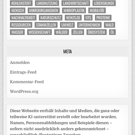
KOHLENSTOFF
LANDNUTZUNG
LANDWIRTSCHAFT
LEBENSKUNDE
MENSCH
MIKROORGANISMEN
MIKROPLASTIK
MOBILITÄT
NACHHALTIGKEIT
NATURSCHUTZ
NEWZS.DE
OTS
PROTEINE
RESSOURCEN
STAMMZELLEN
UMWELT
UNTERNEHMEN
WALD
WASSER
WISSENSCHAFT
WÄLDER
ZELLEN
ÖKOSYSTEM
ÖL
META
Anmelden
Eintrags-Feed
Kommentar-Feed
WordPress.org
Diese Webseite enthält Inhalte und Medien, die ganz oder
teilweise KI-unterstützt erstellt oder bearbeitet wurden.
Namen, Personenabbildungen und Beispiele dienen –
sofern nicht ausdrücklich anders gekennzeichnet –
ausschließlich illustrativen Zwecken.