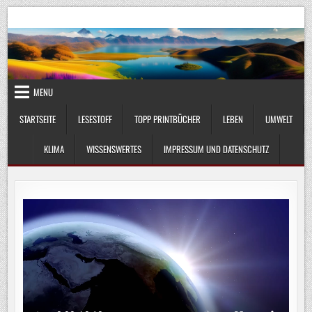
Skip
UmweltKlima.com
Umwelt, Klima und Lebenswissenschaft
to
content
MENU
STARTSEITE
LESESTOFF
TOPP PRINTBÜCHER
LEBEN
UMWELT
KLIMA
WISSENSWERTES
IMPRESSUM UND DATENSCHUTZ