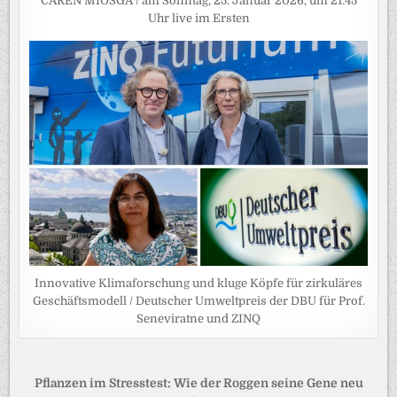
CAREN MIOSGA / am Sonntag, 25. Januar 2026, um 21:45
Uhr live im Ersten
Innovative Klimaforschung und kluge Köpfe für zirkuläres
Geschäftsmodell / Deutscher Umweltpreis der DBU für Prof.
Seneviratne und ZINQ
Beitragsnavigation
Pflanzen im Stresstest: Wie der Roggen seine Gene neu