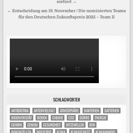
sortiert →
← Entscheidung am 19. November / Die nominierten Teams
für den Deutschen Zukunftspreis 2025 – Team II
SCHLAGWÖRTER
ANTIBIOTIKA
ARTENVIELFALT
ATMOSPHÄRE
BAKTERIEN
BATTERIEN
BIODIVERSITÄT
BODEN
CHEMIE
CO2
DÜRRE
ENERGIE
GEHIRN
GENOM
GESUNDHEIT
HITZEWELLEN
IDW
IMMUNZELLEN
INDUSTRIE
KLIMA
KLIMASCHUTZ
KLIMAWANDEL