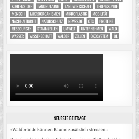
KOHLENSTOFF
LANDNUTZUNG
LANDWIRTSCHAFT
LEBENSKUNDE
MENSCH
MIKROORGANISMEN
MIKROPLASTIK
MOBILITÄT
NACHHALTIGKEIT
NATURSCHUTZ
NEWZS.DE
OTS
PROTEINE
RESSOURCEN
STAMMZELLEN
UMWELT
UNTERNEHMEN
WALD
WASSER
WISSENSCHAFT
WÄLDER
ZELLEN
ÖKOSYSTEM
ÖL
NEUESTE BEITRÄGE
«Waldbrände können Bäume zusätzlich stressen.»