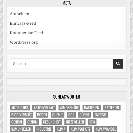
META
Anmelden
Eintrags-Feed
Kommentar-Feed
WordPress.org
Search
for:
SCHLAGWÖRTER
ANTIBIOTIKA
ARTENVIELFALT
ATMOSPHÄRE
BAKTERIEN
BATTERIEN
BIODIVERSITÄT
BODEN
CHEMIE
CO2
DÜRRE
ENERGIE
GEHIRN
GENOM
GESUNDHEIT
HITZEWELLEN
IDW
IMMUNZELLEN
INDUSTRIE
KLIMA
KLIMASCHUTZ
KLIMAWANDEL