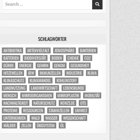
Search
for:
SCHLAGWÖRTER
ANTIBIOTIKA
ARTENVIELFALT
ATMOSPHÄRE
BAKTERIEN
BATTERIEN
BIODIVERSITÄT
BODEN
CHEMIE
CO2
DÜRRE
ENERGIE
GEHIRN
GENOM
GESUNDHEIT
HITZEWELLEN
IDW
IMMUNZELLEN
INDUSTRIE
KLIMA
KLIMASCHUTZ
KLIMAWANDEL
KOHLENSTOFF
LANDNUTZUNG
LANDWIRTSCHAFT
LEBENSKUNDE
MENSCH
MIKROORGANISMEN
MIKROPLASTIK
MOBILITÄT
NACHHALTIGKEIT
NATURSCHUTZ
NEWZS.DE
OTS
PROTEINE
RESSOURCEN
STAMMZELLEN
UMWELT
UNTERNEHMEN
WALD
WASSER
WISSENSCHAFT
WÄLDER
ZELLEN
ÖKOSYSTEM
ÖL