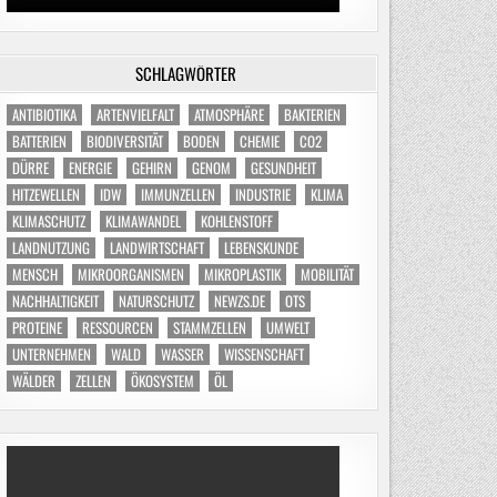
SCHLAGWÖRTER
ANTIBIOTIKA
ARTENVIELFALT
ATMOSPHÄRE
BAKTERIEN
BATTERIEN
BIODIVERSITÄT
BODEN
CHEMIE
CO2
DÜRRE
ENERGIE
GEHIRN
GENOM
GESUNDHEIT
HITZEWELLEN
IDW
IMMUNZELLEN
INDUSTRIE
KLIMA
KLIMASCHUTZ
KLIMAWANDEL
KOHLENSTOFF
LANDNUTZUNG
LANDWIRTSCHAFT
LEBENSKUNDE
MENSCH
MIKROORGANISMEN
MIKROPLASTIK
MOBILITÄT
NACHHALTIGKEIT
NATURSCHUTZ
NEWZS.DE
OTS
PROTEINE
RESSOURCEN
STAMMZELLEN
UMWELT
UNTERNEHMEN
WALD
WASSER
WISSENSCHAFT
WÄLDER
ZELLEN
ÖKOSYSTEM
ÖL