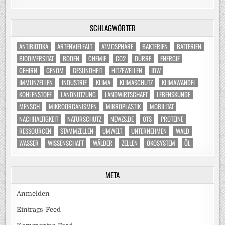
SCHLAGWÖRTER
ANTIBIOTIKA
ARTENVIELFALT
ATMOSPHÄRE
BAKTERIEN
BATTERIEN
BIODIVERSITÄT
BODEN
CHEMIE
CO2
DÜRRE
ENERGIE
GEHIRN
GENOM
GESUNDHEIT
HITZEWELLEN
IDW
IMMUNZELLEN
INDUSTRIE
KLIMA
KLIMASCHUTZ
KLIMAWANDEL
KOHLENSTOFF
LANDNUTZUNG
LANDWIRTSCHAFT
LEBENSKUNDE
MENSCH
MIKROORGANISMEN
MIKROPLASTIK
MOBILITÄT
NACHHALTIGKEIT
NATURSCHUTZ
NEWZS.DE
OTS
PROTEINE
RESSOURCEN
STAMMZELLEN
UMWELT
UNTERNEHMEN
WALD
WASSER
WISSENSCHAFT
WÄLDER
ZELLEN
ÖKOSYSTEM
ÖL
META
Anmelden
Eintrags-Feed