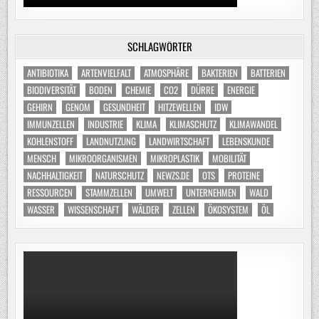
SCHLAGWÖRTER
ANTIBIOTIKA
ARTENVIELFALT
ATMOSPHÄRE
BAKTERIEN
BATTERIEN
BIODIVERSITÄT
BODEN
CHEMIE
CO2
DÜRRE
ENERGIE
GEHIRN
GENOM
GESUNDHEIT
HITZEWELLEN
IDW
IMMUNZELLEN
INDUSTRIE
KLIMA
KLIMASCHUTZ
KLIMAWANDEL
KOHLENSTOFF
LANDNUTZUNG
LANDWIRTSCHAFT
LEBENSKUNDE
MENSCH
MIKROORGANISMEN
MIKROPLASTIK
MOBILITÄT
NACHHALTIGKEIT
NATURSCHUTZ
NEWZS.DE
OTS
PROTEINE
RESSOURCEN
STAMMZELLEN
UMWELT
UNTERNEHMEN
WALD
WASSER
WISSENSCHAFT
WÄLDER
ZELLEN
ÖKOSYSTEM
ÖL