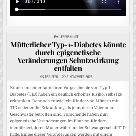
POSTED
LEBENSKUNDE
IN
Mütterlicher Typ-1-Diabetes könnte
durch epigenetische
Veränderungen Schutzwirkung
entfalten
RSS-FEED
6. NOVEMBER 2025
Kinder mit einer familiären Vorgeschichte von Typ-1-
Diabetes (T1D) haben ein deutlich erhöhtes Risiko, selbst zu
erkranken. Dennoch entwickeln Kinder von Müttern mit
T1D seltener die Erkrankung als jene, deren Väter oder
Geschwister betroffen sind. Forschende haben nun
epigenetische Veränderungen im Blut von Kindern
identifiziert, deren Mutter während der Schwangerschaft T1D
hatte. Einige dieser Veränderungen werden mit einem