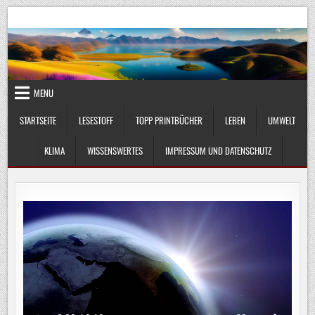
Skip
UmweltKlima.com
Umwelt, Klima und Lebenswissenschaft
to
content
MENU
STARTSEITE
LESESTOFF
TOPP PRINTBÜCHER
LEBEN
UMWELT
KLIMA
WISSENSWERTES
IMPRESSUM UND DATENSCHUTZ