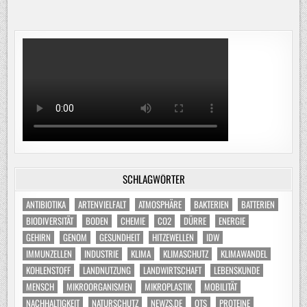
SCHLAGWÖRTER
ANTIBIOTIKA
ARTENVIELFALT
ATMOSPHÄRE
BAKTERIEN
BATTERIEN
BIODIVERSITÄT
BODEN
CHEMIE
CO2
DÜRRE
ENERGIE
GEHIRN
GENOM
GESUNDHEIT
HITZEWELLEN
IDW
IMMUNZELLEN
INDUSTRIE
KLIMA
KLIMASCHUTZ
KLIMAWANDEL
KOHLENSTOFF
LANDNUTZUNG
LANDWIRTSCHAFT
LEBENSKUNDE
MENSCH
MIKROORGANISMEN
MIKROPLASTIK
MOBILITÄT
NACHHALTIGKEIT
NATURSCHUTZ
NEWZS.DE
OTS
PROTEINE