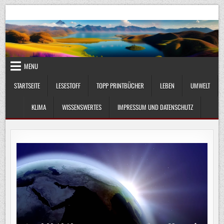
Skip
UmweltKlima.com
Umwelt, Klima und Lebenswissenschaft
to
content
MENU
STARTSEITE
LESESTOFF
TOPP PRINTBÜCHER
LEBEN
UMWELT
KLIMA
WISSENSWERTES
IMPRESSUM UND DATENSCHUTZ