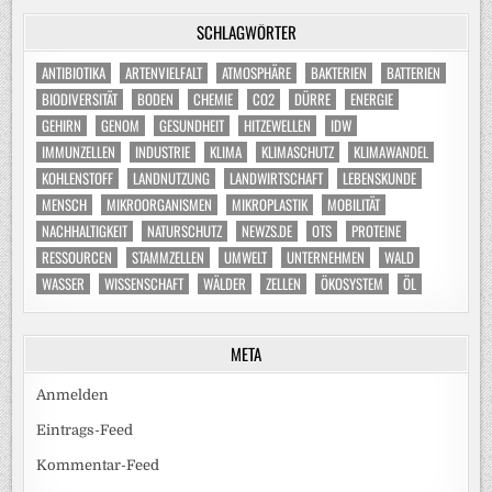
SCHLAGWÖRTER
ANTIBIOTIKA
ARTENVIELFALT
ATMOSPHÄRE
BAKTERIEN
BATTERIEN
BIODIVERSITÄT
BODEN
CHEMIE
CO2
DÜRRE
ENERGIE
GEHIRN
GENOM
GESUNDHEIT
HITZEWELLEN
IDW
IMMUNZELLEN
INDUSTRIE
KLIMA
KLIMASCHUTZ
KLIMAWANDEL
KOHLENSTOFF
LANDNUTZUNG
LANDWIRTSCHAFT
LEBENSKUNDE
MENSCH
MIKROORGANISMEN
MIKROPLASTIK
MOBILITÄT
NACHHALTIGKEIT
NATURSCHUTZ
NEWZS.DE
OTS
PROTEINE
RESSOURCEN
STAMMZELLEN
UMWELT
UNTERNEHMEN
WALD
WASSER
WISSENSCHAFT
WÄLDER
ZELLEN
ÖKOSYSTEM
ÖL
META
Anmelden
Eintrags-Feed
Kommentar-Feed