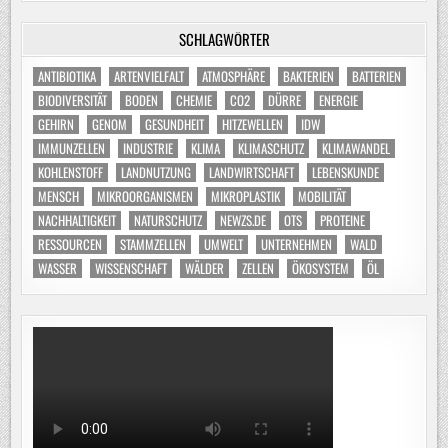
SCHLAGWÖRTER
ANTIBIOTIKA
ARTENVIELFALT
ATMOSPHÄRE
BAKTERIEN
BATTERIEN
BIODIVERSITÄT
BODEN
CHEMIE
CO2
DÜRRE
ENERGIE
GEHIRN
GENOM
GESUNDHEIT
HITZEWELLEN
IDW
IMMUNZELLEN
INDUSTRIE
KLIMA
KLIMASCHUTZ
KLIMAWANDEL
KOHLENSTOFF
LANDNUTZUNG
LANDWIRTSCHAFT
LEBENSKUNDE
MENSCH
MIKROORGANISMEN
MIKROPLASTIK
MOBILITÄT
NACHHALTIGKEIT
NATURSCHUTZ
NEWZS.DE
OTS
PROTEINE
RESSOURCEN
STAMMZELLEN
UMWELT
UNTERNEHMEN
WALD
WASSER
WISSENSCHAFT
WÄLDER
ZELLEN
ÖKOSYSTEM
ÖL