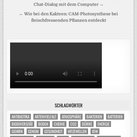
Chat-Dialog mit dem Computer →
← Wie bei den Kakteen: CAM-Photosynthese bei
fleischfressenden Pflanzen entdeckt
SCHLAGWÖRTER
ANTIBIOTIKA
ARTENVIELFALT
ATMOSPHÄRE
BAKTERIEN
BATTERIEN
BIODIVERSITÄT
BODEN
CHEMIE
CO2
DÜRRE
ENERGIE
GEHIRN
GENOM
GESUNDHEIT
HITZEWELLEN
IDW