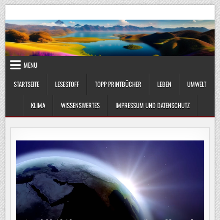
Skip
UmweltKlima.com
Umwelt, Klima und Lebenswissenschaft
to
content
MENU
STARTSEITE
LESESTOFF
TOPP PRINTBÜCHER
LEBEN
UMWELT
KLIMA
WISSENSWERTES
IMPRESSUM UND DATENSCHUTZ