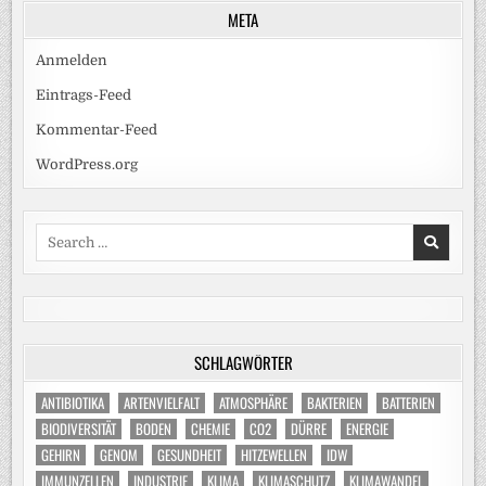
META
Anmelden
Eintrags-Feed
Kommentar-Feed
WordPress.org
Search
for:
SCHLAGWÖRTER
ANTIBIOTIKA
ARTENVIELFALT
ATMOSPHÄRE
BAKTERIEN
BATTERIEN
BIODIVERSITÄT
BODEN
CHEMIE
CO2
DÜRRE
ENERGIE
GEHIRN
GENOM
GESUNDHEIT
HITZEWELLEN
IDW
IMMUNZELLEN
INDUSTRIE
KLIMA
KLIMASCHUTZ
KLIMAWANDEL