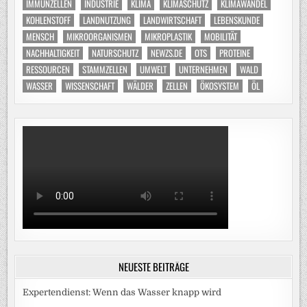
IMMUNZELLEN
INDUSTRIE
KLIMA
KLIMASCHUTZ
KLIMAWANDEL
KOHLENSTOFF
LANDNUTZUNG
LANDWIRTSCHAFT
LEBENSKUNDE
MENSCH
MIKROORGANISMEN
MIKROPLASTIK
MOBILITÄT
NACHHALTIGKEIT
NATURSCHUTZ
NEWZS.DE
OTS
PROTEINE
RESSOURCEN
STAMMZELLEN
UMWELT
UNTERNEHMEN
WALD
WASSER
WISSENSCHAFT
WÄLDER
ZELLEN
ÖKOSYSTEM
ÖL
NEUESTE BEITRÄGE
Expertendienst: Wenn das Wasser knapp wird