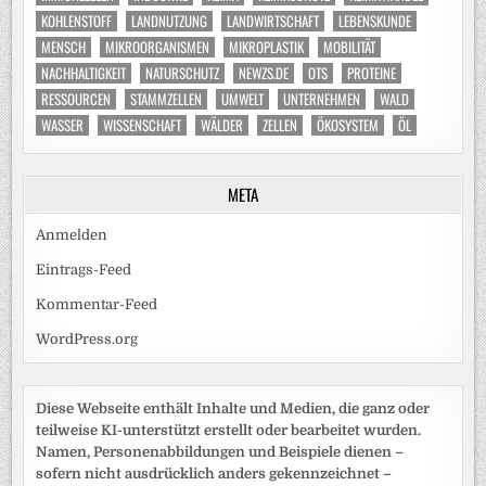
KOHLENSTOFF
LANDNUTZUNG
LANDWIRTSCHAFT
LEBENSKUNDE
MENSCH
MIKROORGANISMEN
MIKROPLASTIK
MOBILITÄT
NACHHALTIGKEIT
NATURSCHUTZ
NEWZS.DE
OTS
PROTEINE
RESSOURCEN
STAMMZELLEN
UMWELT
UNTERNEHMEN
WALD
WASSER
WISSENSCHAFT
WÄLDER
ZELLEN
ÖKOSYSTEM
ÖL
META
Anmelden
Eintrags-Feed
Kommentar-Feed
WordPress.org
Diese Webseite enthält Inhalte und Medien, die ganz oder
teilweise KI-unterstützt erstellt oder bearbeitet wurden.
Namen, Personenabbildungen und Beispiele dienen –
sofern nicht ausdrücklich anders gekennzeichnet –