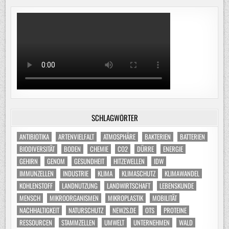
SCHLAGWÖRTER
ANTIBIOTIKA
ARTENVIELFALT
ATMOSPHÄRE
BAKTERIEN
BATTERIEN
BIODIVERSITÄT
BODEN
CHEMIE
CO2
DÜRRE
ENERGIE
GEHIRN
GENOM
GESUNDHEIT
HITZEWELLEN
IDW
IMMUNZELLEN
INDUSTRIE
KLIMA
KLIMASCHUTZ
KLIMAWANDEL
KOHLENSTOFF
LANDNUTZUNG
LANDWIRTSCHAFT
LEBENSKUNDE
MENSCH
MIKROORGANISMEN
MIKROPLASTIK
MOBILITÄT
NACHHALTIGKEIT
NATURSCHUTZ
NEWZS.DE
OTS
PROTEINE
RESSOURCEN
STAMMZELLEN
UMWELT
UNTERNEHMEN
WALD