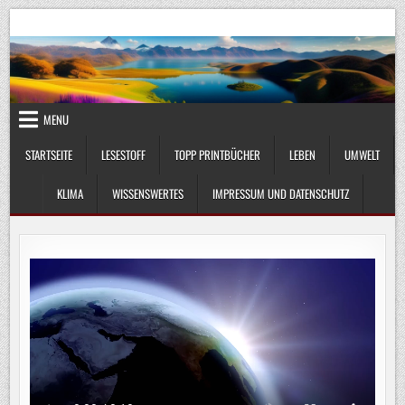
Skip
UmweltKlima.com
Umwelt, Klima und Lebenswissenschaft
to
content
MENU
STARTSEITE
LESESTOFF
TOPP PRINTBÜCHER
LEBEN
UMWELT
KLIMA
WISSENSWERTES
IMPRESSUM UND DATENSCHUTZ