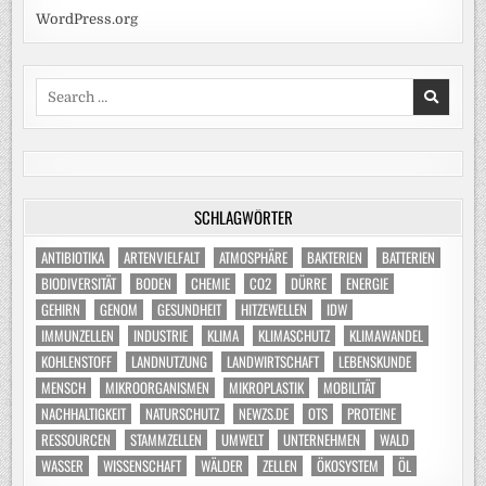
WordPress.org
Search
for:
SCHLAGWÖRTER
ANTIBIOTIKA
ARTENVIELFALT
ATMOSPHÄRE
BAKTERIEN
BATTERIEN
BIODIVERSITÄT
BODEN
CHEMIE
CO2
DÜRRE
ENERGIE
GEHIRN
GENOM
GESUNDHEIT
HITZEWELLEN
IDW
IMMUNZELLEN
INDUSTRIE
KLIMA
KLIMASCHUTZ
KLIMAWANDEL
KOHLENSTOFF
LANDNUTZUNG
LANDWIRTSCHAFT
LEBENSKUNDE
MENSCH
MIKROORGANISMEN
MIKROPLASTIK
MOBILITÄT
NACHHALTIGKEIT
NATURSCHUTZ
NEWZS.DE
OTS
PROTEINE
RESSOURCEN
STAMMZELLEN
UMWELT
UNTERNEHMEN
WALD
WASSER
WISSENSCHAFT
WÄLDER
ZELLEN
ÖKOSYSTEM
ÖL