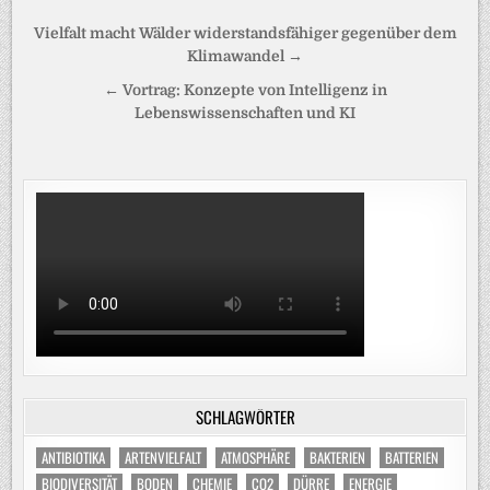
Beitragsnavigation
Vielfalt macht Wälder widerstandsfähiger gegenüber dem
Klimawandel →
← Vortrag: Konzepte von Intelligenz in
Lebenswissenschaften und KI
SCHLAGWÖRTER
ANTIBIOTIKA
ARTENVIELFALT
ATMOSPHÄRE
BAKTERIEN
BATTERIEN
BIODIVERSITÄT
BODEN
CHEMIE
CO2
DÜRRE
ENERGIE