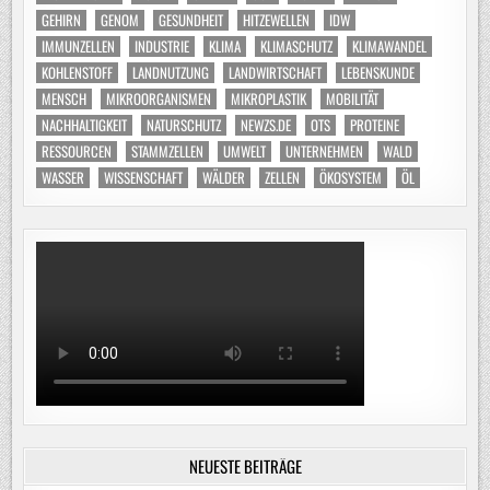
GEHIRN
GENOM
GESUNDHEIT
HITZEWELLEN
IDW
IMMUNZELLEN
INDUSTRIE
KLIMA
KLIMASCHUTZ
KLIMAWANDEL
KOHLENSTOFF
LANDNUTZUNG
LANDWIRTSCHAFT
LEBENSKUNDE
MENSCH
MIKROORGANISMEN
MIKROPLASTIK
MOBILITÄT
NACHHALTIGKEIT
NATURSCHUTZ
NEWZS.DE
OTS
PROTEINE
RESSOURCEN
STAMMZELLEN
UMWELT
UNTERNEHMEN
WALD
WASSER
WISSENSCHAFT
WÄLDER
ZELLEN
ÖKOSYSTEM
ÖL
NEUESTE BEITRÄGE