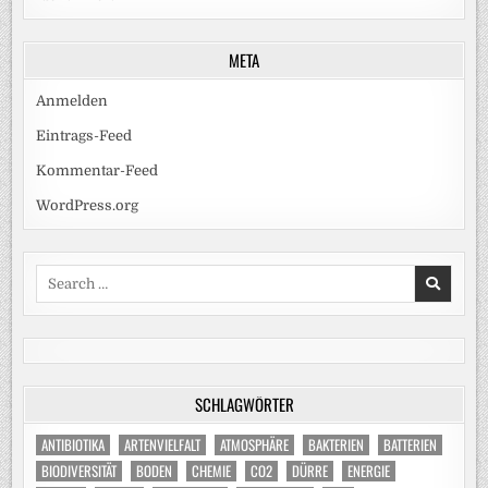
META
Anmelden
Eintrags-Feed
Kommentar-Feed
WordPress.org
Search
for:
SCHLAGWÖRTER
ANTIBIOTIKA
ARTENVIELFALT
ATMOSPHÄRE
BAKTERIEN
BATTERIEN
BIODIVERSITÄT
BODEN
CHEMIE
CO2
DÜRRE
ENERGIE