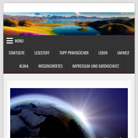
Skip
UmweltKlima.com
Umwelt, Klima und Lebenswissenschaft
to
content
MENU
STARTSEITE
LESESTOFF
TOPP PRINTBÜCHER
LEBEN
UMWELT
KLIMA
WISSENSWERTES
IMPRESSUM UND DATENSCHUTZ