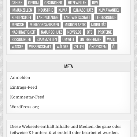
GEHIRN
GENOM
GESUNDHEIT
HITZEWELLEN
IDW
IMMUNZELLEN
INDUSTRIE
KLIMA
KLIMASCHUTZ
KLIMAWANDEL
KOHLENSTOFF
LANDNUTZUNG
LANDWIRTSCHAFT
LEBENSKUNDE
MENSCH
MIKROORGANISMEN
MIKROPLASTIK
MOBILITÄT
NACHHALTIGKEIT
NATURSCHUTZ
NEWZS.DE
OTS
PROTEINE
RESSOURCEN
STAMMZELLEN
UMWELT
UNTERNEHMEN
WALD
WASSER
WISSENSCHAFT
WÄLDER
ZELLEN
ÖKOSYSTEM
ÖL
META
Anmelden
Eintrags-Feed
Kommentar-Feed
WordPress.org
Diese Webseite enthält Inhalte und Medien, die ganz oder
teilweise KI-unterstützt erstellt oder bearbeitet wurden.