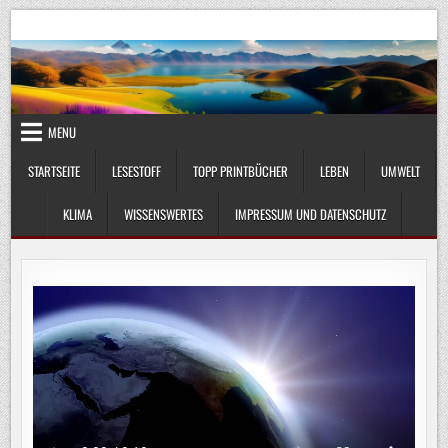
Skip
UmweltKlima.com
Umwelt, Klima und Lebenswissenschaft
to
content
MENU
STARTSEITE
LESESTOFF
TOPP PRINTBÜCHER
LEBEN
UMWELT
KLIMA
WISSENSWERTES
IMPRESSUM UND DATENSCHUTZ