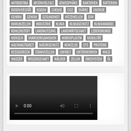
ANTIBIOTIKA
ARTENVIELFALT
ATMOSPHÄRE
BAKTERIEN
BATTERIEN
BIODIVERSITÄT
BODEN
CHEMIE
CO2
DÜRRE
ENERGIE
GEHIRN
GENOM
GESUNDHEIT
HITZEWELLEN
IDW
IMMUNZELLEN
INDUSTRIE
KLIMA
KLIMASCHUTZ
KLIMAWANDEL
KOHLENSTOFF
LANDNUTZUNG
LANDWIRTSCHAFT
LEBENSKUNDE
MENSCH
MIKROORGANISMEN
MIKROPLASTIK
MOBILITÄT
NACHHALTIGKEIT
NATURSCHUTZ
NEWZS.DE
OTS
PROTEINE
RESSOURCEN
STAMMZELLEN
UMWELT
UNTERNEHMEN
WALD
WASSER
WISSENSCHAFT
WÄLDER
ZELLEN
ÖKOSYSTEM
ÖL