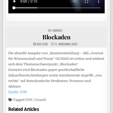
POSTED
UMWELT
IN
Blockaden
RSS-FEED
17. NOVEMBER 2025
Die aktuelle Ausgabe von „Raumentwicklung – ARL-Journal
für Wissenschaft und Praxis“ 02/2025 ist online und widmet
sich dem Themenschwerpunkt „Blockaden“.
Gemeint sind Blockaden gegen gesellschaftliche
Zukunftsentscheidungen sowie zunehmende Angriffe „von
rechts“ auf demokratische Strukturen, Prozesse und
Akteure.
Quelle: IDW
Tagged
IDW
,
Umwelt
Related Articles