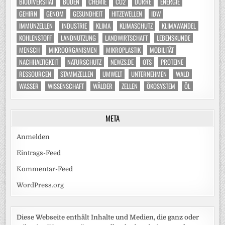
BIODIVERSITÄT
BODEN
CHEMIE
CO2
DÜRRE
ENERGIE
GEHIRN
GENOM
GESUNDHEIT
HITZEWELLEN
IDW
IMMUNZELLEN
INDUSTRIE
KLIMA
KLIMASCHUTZ
KLIMAWANDEL
KOHLENSTOFF
LANDNUTZUNG
LANDWIRTSCHAFT
LEBENSKUNDE
MENSCH
MIKROORGANISMEN
MIKROPLASTIK
MOBILITÄT
NACHHALTIGKEIT
NATURSCHUTZ
NEWZS.DE
OTS
PROTEINE
RESSOURCEN
STAMMZELLEN
UMWELT
UNTERNEHMEN
WALD
WASSER
WISSENSCHAFT
WÄLDER
ZELLEN
ÖKOSYSTEM
ÖL
META
Anmelden
Eintrags-Feed
Kommentar-Feed
WordPress.org
Diese Webseite enthält Inhalte und Medien, die ganz oder