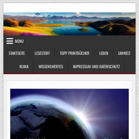
Skip
UmweltKlima.com
Umwelt, Klima und Lebenswissenschaft
to
content
MENU
STARTSEITE
LESESTOFF
TOPP PRINTBÜCHER
LEBEN
UMWELT
KLIMA
WISSENSWERTES
IMPRESSUM UND DATENSCHUTZ