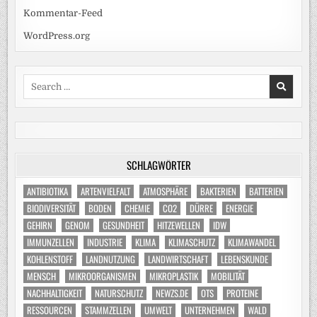
Kommentar-Feed
WordPress.org
Search
for:
SCHLAGWÖRTER
ANTIBIOTIKA
ARTENVIELFALT
ATMOSPHÄRE
BAKTERIEN
BATTERIEN
BIODIVERSITÄT
BODEN
CHEMIE
CO2
DÜRRE
ENERGIE
GEHIRN
GENOM
GESUNDHEIT
HITZEWELLEN
IDW
IMMUNZELLEN
INDUSTRIE
KLIMA
KLIMASCHUTZ
KLIMAWANDEL
KOHLENSTOFF
LANDNUTZUNG
LANDWIRTSCHAFT
LEBENSKUNDE
MENSCH
MIKROORGANISMEN
MIKROPLASTIK
MOBILITÄT
NACHHALTIGKEIT
NATURSCHUTZ
NEWZS.DE
OTS
PROTEINE
RESSOURCEN
STAMMZELLEN
UMWELT
UNTERNEHMEN
WALD