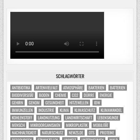
SCHLAGWÖRTER
ANTIBIOTIKA
ARTENVIELFALT
ATMOSPHÄRE
BAKTERIEN
BATTERIEN
BIODIVERSITÄT
BODEN
CHEMIE
CO2
DÜRRE
ENERGIE
GEHIRN
GENOM
GESUNDHEIT
HITZEWELLEN
IDW
IMMUNZELLEN
INDUSTRIE
KLIMA
KLIMASCHUTZ
KLIMAWANDEL
KOHLENSTOFF
LANDNUTZUNG
LANDWIRTSCHAFT
LEBENSKUNDE
MENSCH
MIKROORGANISMEN
MIKROPLASTIK
MOBILITÄT
NACHHALTIGKEIT
NATURSCHUTZ
NEWZS.DE
OTS
PROTEINE
RESSOURCEN
STAMMZELLEN
UMWELT
UNTERNEHMEN
WALD