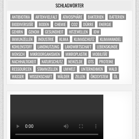
SCHLAGWÖRTER
ANTIBIOTIKA
ARTENVIELFALT
ATMOSPHÄRE
BAKTERIEN
BATTERIEN
BIODIVERSITÄT
BODEN
CHEMIE
CO2
DÜRRE
ENERGIE
GEHIRN
GENOM
GESUNDHEIT
HITZEWELLEN
IDW
IMMUNZELLEN
INDUSTRIE
KLIMA
KLIMASCHUTZ
KLIMAWANDEL
KOHLENSTOFF
LANDNUTZUNG
LANDWIRTSCHAFT
LEBENSKUNDE
MENSCH
MIKROORGANISMEN
MIKROPLASTIK
MOBILITÄT
NACHHALTIGKEIT
NATURSCHUTZ
NEWZS.DE
OTS
PROTEINE
RESSOURCEN
STAMMZELLEN
UMWELT
UNTERNEHMEN
WALD
WASSER
WISSENSCHAFT
WÄLDER
ZELLEN
ÖKOSYSTEM
ÖL