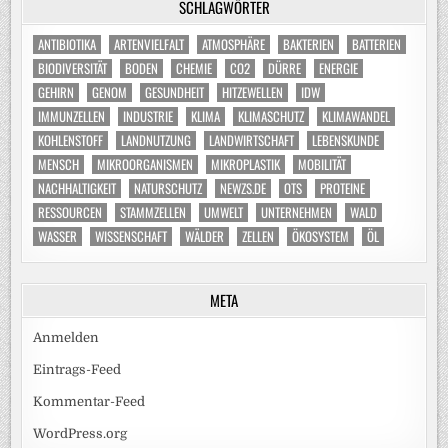
SCHLAGWÖRTER
ANTIBIOTIKA
ARTENVIELFALT
ATMOSPHÄRE
BAKTERIEN
BATTERIEN
BIODIVERSITÄT
BODEN
CHEMIE
CO2
DÜRRE
ENERGIE
GEHIRN
GENOM
GESUNDHEIT
HITZEWELLEN
IDW
IMMUNZELLEN
INDUSTRIE
KLIMA
KLIMASCHUTZ
KLIMAWANDEL
KOHLENSTOFF
LANDNUTZUNG
LANDWIRTSCHAFT
LEBENSKUNDE
MENSCH
MIKROORGANISMEN
MIKROPLASTIK
MOBILITÄT
NACHHALTIGKEIT
NATURSCHUTZ
NEWZS.DE
OTS
PROTEINE
RESSOURCEN
STAMMZELLEN
UMWELT
UNTERNEHMEN
WALD
WASSER
WISSENSCHAFT
WÄLDER
ZELLEN
ÖKOSYSTEM
ÖL
META
Anmelden
Eintrags-Feed
Kommentar-Feed
WordPress.org