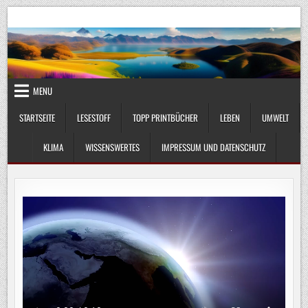
Skip
UmweltKlima.com
Umwelt, Klima und Lebenswissenschaft
to
content
MENU
STARTSEITE
LESESTOFF
TOPP PRINTBÜCHER
LEBEN
UMWELT
KLIMA
WISSENSWERTES
IMPRESSUM UND DATENSCHUTZ