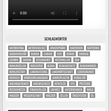
SCHLAGWÖRTER
ANTIBIOTIKA
ARTENVIELFALT
ATMOSPHÄRE
BAKTERIEN
BATTERIEN
BIODIVERSITÄT
BODEN
CHEMIE
CO2
DÜRRE
ENERGIE
GEHIRN
GENOM
GESUNDHEIT
HITZEWELLEN
IDW
IMMUNZELLEN
INDUSTRIE
KLIMA
KLIMASCHUTZ
KLIMAWANDEL
KOHLENSTOFF
LANDNUTZUNG
LANDWIRTSCHAFT
LEBENSKUNDE
MENSCH
MIKROORGANISMEN
MIKROPLASTIK
MOBILITÄT
NACHHALTIGKEIT
NATURSCHUTZ
NEWZS.DE
OTS
PROTEINE
RESSOURCEN
STAMMZELLEN
UMWELT
UNTERNEHMEN
WALD
WASSER
WISSENSCHAFT
WÄLDER
ZELLEN
ÖKOSYSTEM
ÖL