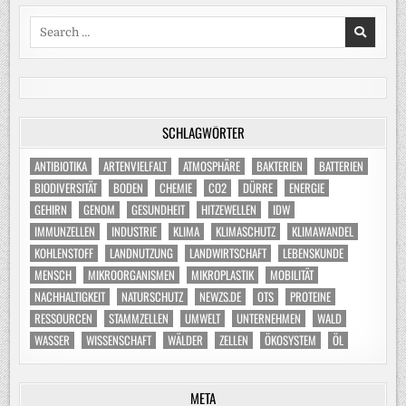
Search
for:
SCHLAGWÖRTER
ANTIBIOTIKA
ARTENVIELFALT
ATMOSPHÄRE
BAKTERIEN
BATTERIEN
BIODIVERSITÄT
BODEN
CHEMIE
CO2
DÜRRE
ENERGIE
GEHIRN
GENOM
GESUNDHEIT
HITZEWELLEN
IDW
IMMUNZELLEN
INDUSTRIE
KLIMA
KLIMASCHUTZ
KLIMAWANDEL
KOHLENSTOFF
LANDNUTZUNG
LANDWIRTSCHAFT
LEBENSKUNDE
MENSCH
MIKROORGANISMEN
MIKROPLASTIK
MOBILITÄT
NACHHALTIGKEIT
NATURSCHUTZ
NEWZS.DE
OTS
PROTEINE
RESSOURCEN
STAMMZELLEN
UMWELT
UNTERNEHMEN
WALD
WASSER
WISSENSCHAFT
WÄLDER
ZELLEN
ÖKOSYSTEM
ÖL
META