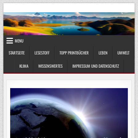
Skip
UmweltKlima.com
Umwelt, Klima und Lebenswissenschaft
to
content
MENU
STARTSEITE
LESESTOFF
TOPP PRINTBÜCHER
LEBEN
UMWELT
KLIMA
WISSENSWERTES
IMPRESSUM UND DATENSCHUTZ