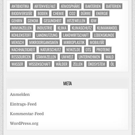
ANTIBIOTIKA
ARTENVIELFALT
ATMOSPHÄRE
BAKTERIEN
BATTERIEN
BIODIVERSITÄT
BODEN
CHEMIE
CO2
DÜRRE
ENERGIE
GEHIRN
GENOM
GESUNDHEIT
HITZEWELLEN
IDW
IMMUNZELLEN
INDUSTRIE
KLIMA
KLIMASCHUTZ
KLIMAWANDEL
KOHLENSTOFF
LANDNUTZUNG
LANDWIRTSCHAFT
LEBENSKUNDE
MENSCH
MIKROORGANISMEN
MIKROPLASTIK
MOBILITÄT
NACHHALTIGKEIT
NATURSCHUTZ
NEWZS.DE
OTS
PROTEINE
RESSOURCEN
STAMMZELLEN
UMWELT
UNTERNEHMEN
WALD
WASSER
WISSENSCHAFT
WÄLDER
ZELLEN
ÖKOSYSTEM
ÖL
META
Anmelden
Eintrags-Feed
Kommentar-Feed
WordPress.org