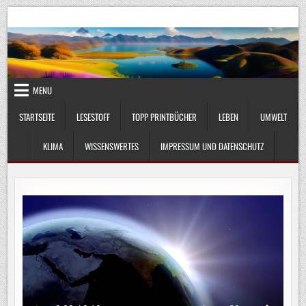
Skip
UmweltKlima.com
Umwelt, Klima und Lebenswissenschaft
to
content
MENU
STARTSEITE
LESESTOFF
TOPP PRINTBÜCHER
LEBEN
UMWELT
KLIMA
WISSENSWERTES
IMPRESSUM UND DATENSCHUTZ