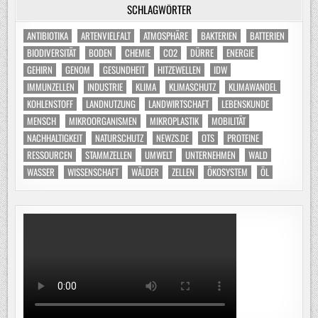
SCHLAGWÖRTER
ANTIBIOTIKA
ARTENVIELFALT
ATMOSPHÄRE
BAKTERIEN
BATTERIEN
BIODIVERSITÄT
BODEN
CHEMIE
CO2
DÜRRE
ENERGIE
GEHIRN
GENOM
GESUNDHEIT
HITZEWELLEN
IDW
IMMUNZELLEN
INDUSTRIE
KLIMA
KLIMASCHUTZ
KLIMAWANDEL
KOHLENSTOFF
LANDNUTZUNG
LANDWIRTSCHAFT
LEBENSKUNDE
MENSCH
MIKROORGANISMEN
MIKROPLASTIK
MOBILITÄT
NACHHALTIGKEIT
NATURSCHUTZ
NEWZS.DE
OTS
PROTEINE
RESSOURCEN
STAMMZELLEN
UMWELT
UNTERNEHMEN
WALD
WASSER
WISSENSCHAFT
WÄLDER
ZELLEN
ÖKOSYSTEM
ÖL