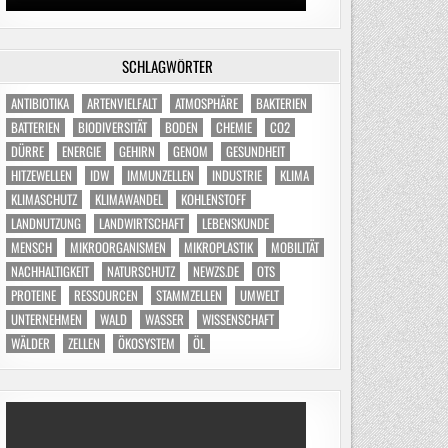
SCHLAGWÖRTER
ANTIBIOTIKA
ARTENVIELFALT
ATMOSPHÄRE
BAKTERIEN
BATTERIEN
BIODIVERSITÄT
BODEN
CHEMIE
CO2
DÜRRE
ENERGIE
GEHIRN
GENOM
GESUNDHEIT
HITZEWELLEN
IDW
IMMUNZELLEN
INDUSTRIE
KLIMA
KLIMASCHUTZ
KLIMAWANDEL
KOHLENSTOFF
LANDNUTZUNG
LANDWIRTSCHAFT
LEBENSKUNDE
MENSCH
MIKROORGANISMEN
MIKROPLASTIK
MOBILITÄT
NACHHALTIGKEIT
NATURSCHUTZ
NEWZS.DE
OTS
PROTEINE
RESSOURCEN
STAMMZELLEN
UMWELT
UNTERNEHMEN
WALD
WASSER
WISSENSCHAFT
WÄLDER
ZELLEN
ÖKOSYSTEM
ÖL