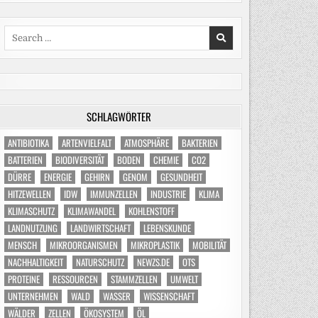
Search
for:
SCHLAGWÖRTER
ANTIBIOTIKA
ARTENVIELFALT
ATMOSPHÄRE
BAKTERIEN
BATTERIEN
BIODIVERSITÄT
BODEN
CHEMIE
CO2
DÜRRE
ENERGIE
GEHIRN
GENOM
GESUNDHEIT
HITZEWELLEN
IDW
IMMUNZELLEN
INDUSTRIE
KLIMA
KLIMASCHUTZ
KLIMAWANDEL
KOHLENSTOFF
LANDNUTZUNG
LANDWIRTSCHAFT
LEBENSKUNDE
MENSCH
MIKROORGANISMEN
MIKROPLASTIK
MOBILITÄT
NACHHALTIGKEIT
NATURSCHUTZ
NEWZS.DE
OTS
PROTEINE
RESSOURCEN
STAMMZELLEN
UMWELT
UNTERNEHMEN
WALD
WASSER
WISSENSCHAFT
WÄLDER
ZELLEN
ÖKOSYSTEM
ÖL