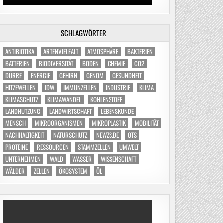
SCHLAGWÖRTER
ANTIBIOTIKA
ARTENVIELFALT
ATMOSPHÄRE
BAKTERIEN
BATTERIEN
BIODIVERSITÄT
BODEN
CHEMIE
CO2
DÜRRE
ENERGIE
GEHIRN
GENOM
GESUNDHEIT
HITZEWELLEN
IDW
IMMUNZELLEN
INDUSTRIE
KLIMA
KLIMASCHUTZ
KLIMAWANDEL
KOHLENSTOFF
LANDNUTZUNG
LANDWIRTSCHAFT
LEBENSKUNDE
MENSCH
MIKROORGANISMEN
MIKROPLASTIK
MOBILITÄT
NACHHALTIGKEIT
NATURSCHUTZ
NEWZS.DE
OTS
PROTEINE
RESSOURCEN
STAMMZELLEN
UMWELT
UNTERNEHMEN
WALD
WASSER
WISSENSCHAFT
WÄLDER
ZELLEN
ÖKOSYSTEM
ÖL