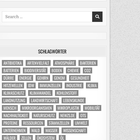
Search
for:
SCHLAGWÖRTER
ANTIBIOTIKA
ARTENVIELFALT
ATMOSPHÄRE
BAKTERIEN
BATTERIEN
BIODIVERSITÄT
BODEN
CHEMIE
CO2
DÜRRE
ENERGIE
GEHIRN
GENOM
GESUNDHEIT
HITZEWELLEN
IDW
IMMUNZELLEN
INDUSTRIE
KLIMA
KLIMASCHUTZ
KLIMAWANDEL
KOHLENSTOFF
LANDNUTZUNG
LANDWIRTSCHAFT
LEBENSKUNDE
MENSCH
MIKROORGANISMEN
MIKROPLASTIK
MOBILITÄT
NACHHALTIGKEIT
NATURSCHUTZ
NEWZS.DE
OTS
PROTEINE
RESSOURCEN
STAMMZELLEN
UMWELT
UNTERNEHMEN
WALD
WASSER
WISSENSCHAFT
WÄLDER
ZELLEN
ÖKOSYSTEM
ÖL