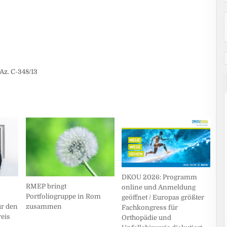
Az. C-348/13
DKOU 2026: Programm
RMEP bringt
online und Anmeldung
Portfoliogruppe in Rom
geöffnet / Europas größter
zusammen
r den
Fachkongress für
eis
Orthopädie und