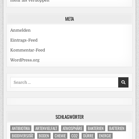
mehr als verdoppelt
META
Anmelden
Eintrags-Feed
Kommentar-Feed
WordPress.org
Search
for:
SCHLAGWÖRTER
ANTIBIOTIKA
ARTENVIELFALT
ATMOSPHÄRE
BAKTERIEN
BATTERIEN
BIODIVERSITÄT
BODEN
CHEMIE
CO2
DÜRRE
ENERGIE