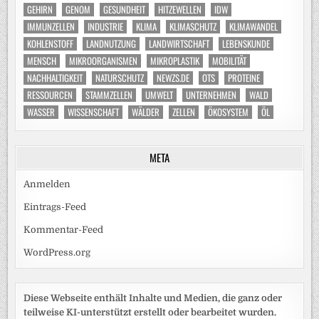
GEHIRN
GENOM
GESUNDHEIT
HITZEWELLEN
IDW
IMMUNZELLEN
INDUSTRIE
KLIMA
KLIMASCHUTZ
KLIMAWANDEL
KOHLENSTOFF
LANDNUTZUNG
LANDWIRTSCHAFT
LEBENSKUNDE
MENSCH
MIKROORGANISMEN
MIKROPLASTIK
MOBILITÄT
NACHHALTIGKEIT
NATURSCHUTZ
NEWZS.DE
OTS
PROTEINE
RESSOURCEN
STAMMZELLEN
UMWELT
UNTERNEHMEN
WALD
WASSER
WISSENSCHAFT
WÄLDER
ZELLEN
ÖKOSYSTEM
ÖL
META
Anmelden
Eintrags-Feed
Kommentar-Feed
WordPress.org
Diese Webseite enthält Inhalte und Medien, die ganz oder
teilweise KI-unterstützt erstellt oder bearbeitet wurden.