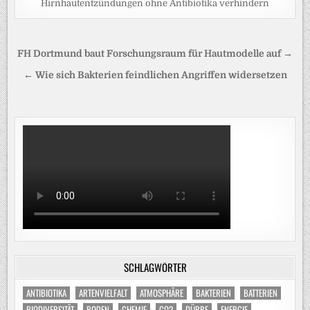
Hirnhautentzündungen ohne Antibiotika verhindern
Beitragsnavigation
FH Dortmund baut Forschungsraum für Hautmodelle auf →
← Wie sich Bakterien feindlichen Angriffen widersetzen
SCHLAGWÖRTER
ANTIBIOTIKA
ARTENVIELFALT
ATMOSPHÄRE
BAKTERIEN
BATTERIEN
BIODIVERSITÄT
BODEN
CHEMIE
CO2
DÜRRE
ENERGIE