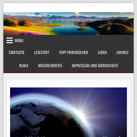
Skip
UmweltKlima.com
Umwelt, Klima und Lebenswissenschaft
to
content
MENU
STARTSEITE
LESESTOFF
TOPP PRINTBÜCHER
LEBEN
UMWELT
KLIMA
WISSENSWERTES
IMPRESSUM UND DATENSCHUTZ