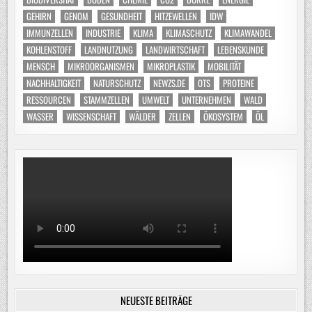
GEHIRN
GENOM
GESUNDHEIT
HITZEWELLEN
IDW
IMMUNZELLEN
INDUSTRIE
KLIMA
KLIMASCHUTZ
KLIMAWANDEL
KOHLENSTOFF
LANDNUTZUNG
LANDWIRTSCHAFT
LEBENSKUNDE
MENSCH
MIKROORGANISMEN
MIKROPLASTIK
MOBILITÄT
NACHHALTIGKEIT
NATURSCHUTZ
NEWZS.DE
OTS
PROTEINE
RESSOURCEN
STAMMZELLEN
UMWELT
UNTERNEHMEN
WALD
WASSER
WISSENSCHAFT
WÄLDER
ZELLEN
ÖKOSYSTEM
ÖL
NEUESTE BEITRÄGE