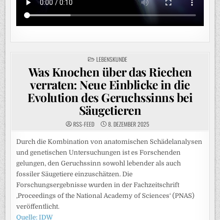
POSTED
LEBENSKUNDE
IN
Was Knochen über das Riechen
verraten: Neue Einblicke in die
Evolution des Geruchssinns bei
Säugetieren
RSS-FEED
8. DEZEMBER 2025
Durch die Kombination von anatomischen Schädelanalysen
und genetischen Untersuchungen ist es Forschenden
gelungen, den Geruchssinn sowohl lebender als auch
fossiler Säugetiere einzuschätzen. Die
Forschungsergebnisse wurden in der Fachzeitschrift
‚Proceedings of the National Academy of Sciences‘ (PNAS)
veröffentlicht.
Quelle: IDW