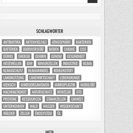
for:
SCHLAGWÖRTER
ANTIBIOTIKA
ARTENVIELFALT
ATMOSPHÄRE
BAKTERIEN
BATTERIEN
BIODIVERSITÄT
BODEN
CHEMIE
CO2
DÜRRE
ENERGIE
GEHIRN
GENOM
GESUNDHEIT
HITZEWELLEN
IDW
IMMUNZELLEN
INDUSTRIE
KLIMA
KLIMASCHUTZ
KLIMAWANDEL
KOHLENSTOFF
LANDNUTZUNG
LANDWIRTSCHAFT
LEBENSKUNDE
MENSCH
MIKROORGANISMEN
MIKROPLASTIK
MOBILITÄT
NACHHALTIGKEIT
NATURSCHUTZ
NEWZS.DE
OTS
PROTEINE
RESSOURCEN
STAMMZELLEN
UMWELT
UNTERNEHMEN
WALD
WASSER
WISSENSCHAFT
WÄLDER
ZELLEN
ÖKOSYSTEM
ÖL
META