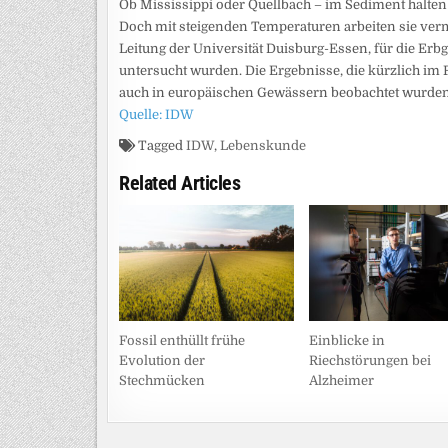
Ob Mississippi oder Quellbach – im Sediment halten
Doch mit steigenden Temperaturen arbeiten sie verm
Leitung der Universität Duisburg-Essen, für die E
untersucht wurden. Die Ergebnisse, die kürzlich im
auch in europäischen Gewässern beobachtet wurden
Quelle: IDW
Tagged
IDW
,
Lebenskunde
Related Articles
Fossil enthüllt frühe
Einblicke in
Evolution der
Riechstörungen bei
Stechmücken
Alzheimer