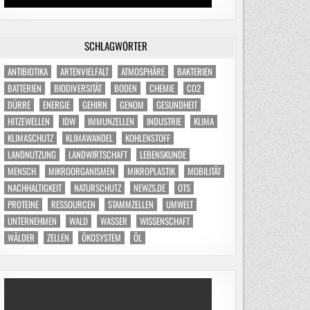
SCHLAGWÖRTER
ANTIBIOTIKA
ARTENVIELFALT
ATMOSPHÄRE
BAKTERIEN
BATTERIEN
BIODIVERSITÄT
BODEN
CHEMIE
CO2
DÜRRE
ENERGIE
GEHIRN
GENOM
GESUNDHEIT
HITZEWELLEN
IDW
IMMUNZELLEN
INDUSTRIE
KLIMA
KLIMASCHUTZ
KLIMAWANDEL
KOHLENSTOFF
LANDNUTZUNG
LANDWIRTSCHAFT
LEBENSKUNDE
MENSCH
MIKROORGANISMEN
MIKROPLASTIK
MOBILITÄT
NACHHALTIGKEIT
NATURSCHUTZ
NEWZS.DE
OTS
PROTEINE
RESSOURCEN
STAMMZELLEN
UMWELT
UNTERNEHMEN
WALD
WASSER
WISSENSCHAFT
WÄLDER
ZELLEN
ÖKOSYSTEM
ÖL