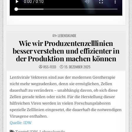
POSTED
LEBENSKUNDE
IN
Wie wir Produzentenzelllinien
besser verstehen und effizienter in
der Produktion machen können
RSS-FEED
15. DEZEMBER 2025
Lentivirale Vektoren sind aus der modernen Gentherapie
nicht mehr wegzudenken, denn sie ermöglichen, Zellen
dauerhaft zu verändern – unabhängig davon, ob sich diese
Zellen gerade teilen oder nicht. Für die Herstellung dieser
hilfreichen Viren werden in vielen Forschungslaboren
spezielle Zelllinien eingesetzt, die dauerhaft die notwendigen
Virusgene enthalten.
Quelle: IDW
Tagged
IDW
,
Lebenskunde