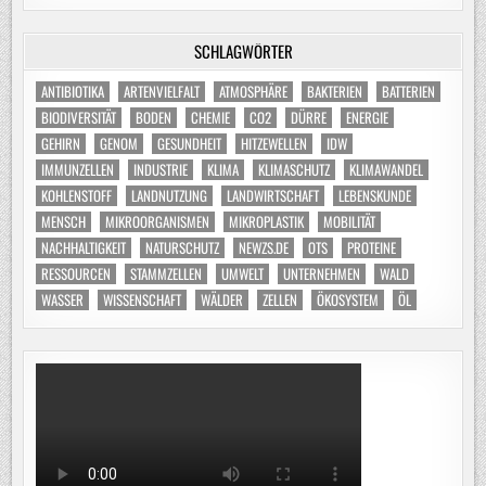
SCHLAGWÖRTER
ANTIBIOTIKA
ARTENVIELFALT
ATMOSPHÄRE
BAKTERIEN
BATTERIEN
BIODIVERSITÄT
BODEN
CHEMIE
CO2
DÜRRE
ENERGIE
GEHIRN
GENOM
GESUNDHEIT
HITZEWELLEN
IDW
IMMUNZELLEN
INDUSTRIE
KLIMA
KLIMASCHUTZ
KLIMAWANDEL
KOHLENSTOFF
LANDNUTZUNG
LANDWIRTSCHAFT
LEBENSKUNDE
MENSCH
MIKROORGANISMEN
MIKROPLASTIK
MOBILITÄT
NACHHALTIGKEIT
NATURSCHUTZ
NEWZS.DE
OTS
PROTEINE
RESSOURCEN
STAMMZELLEN
UMWELT
UNTERNEHMEN
WALD
WASSER
WISSENSCHAFT
WÄLDER
ZELLEN
ÖKOSYSTEM
ÖL