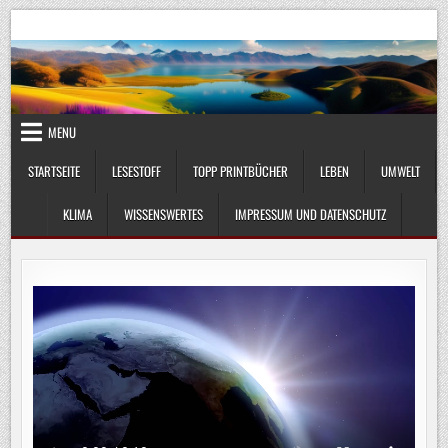
Skip
UmweltKlima.com
Umwelt, Klima und Lebenswissenschaft
to
content
MENU
STARTSEITE
LESESTOFF
TOPP PRINTBÜCHER
LEBEN
UMWELT
KLIMA
WISSENSWERTES
IMPRESSUM UND DATENSCHUTZ