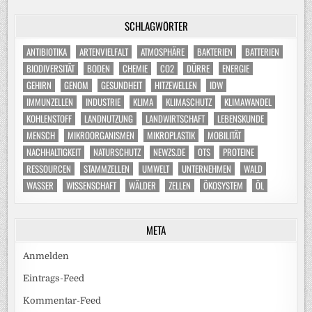
SCHLAGWÖRTER
ANTIBIOTIKA
ARTENVIELFALT
ATMOSPHÄRE
BAKTERIEN
BATTERIEN
BIODIVERSITÄT
BODEN
CHEMIE
CO2
DÜRRE
ENERGIE
GEHIRN
GENOM
GESUNDHEIT
HITZEWELLEN
IDW
IMMUNZELLEN
INDUSTRIE
KLIMA
KLIMASCHUTZ
KLIMAWANDEL
KOHLENSTOFF
LANDNUTZUNG
LANDWIRTSCHAFT
LEBENSKUNDE
MENSCH
MIKROORGANISMEN
MIKROPLASTIK
MOBILITÄT
NACHHALTIGKEIT
NATURSCHUTZ
NEWZS.DE
OTS
PROTEINE
RESSOURCEN
STAMMZELLEN
UMWELT
UNTERNEHMEN
WALD
WASSER
WISSENSCHAFT
WÄLDER
ZELLEN
ÖKOSYSTEM
ÖL
META
Anmelden
Eintrags-Feed
Kommentar-Feed