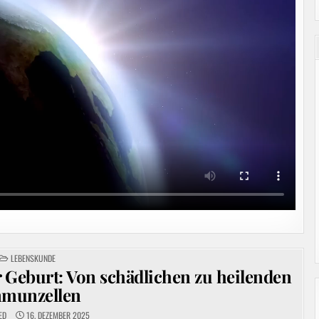
POSTED
LEBENSKUNDE
IN
 Geburt: Von schädlichen zu heilenden
munzellen
ED
16. DEZEMBER 2025