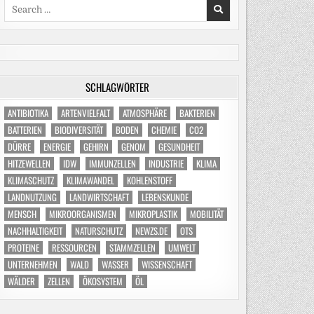
Search
for:
SCHLAGWÖRTER
ANTIBIOTIKA
ARTENVIELFALT
ATMOSPHÄRE
BAKTERIEN
BATTERIEN
BIODIVERSITÄT
BODEN
CHEMIE
CO2
DÜRRE
ENERGIE
GEHIRN
GENOM
GESUNDHEIT
HITZEWELLEN
IDW
IMMUNZELLEN
INDUSTRIE
KLIMA
KLIMASCHUTZ
KLIMAWANDEL
KOHLENSTOFF
LANDNUTZUNG
LANDWIRTSCHAFT
LEBENSKUNDE
MENSCH
MIKROORGANISMEN
MIKROPLASTIK
MOBILITÄT
NACHHALTIGKEIT
NATURSCHUTZ
NEWZS.DE
OTS
PROTEINE
RESSOURCEN
STAMMZELLEN
UMWELT
UNTERNEHMEN
WALD
WASSER
WISSENSCHAFT
WÄLDER
ZELLEN
ÖKOSYSTEM
ÖL