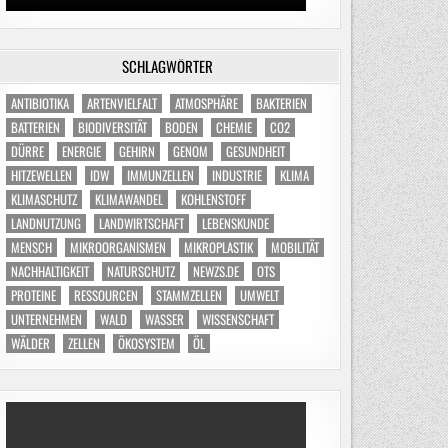
SCHLAGWÖRTER
ANTIBIOTIKA
ARTENVIELFALT
ATMOSPHÄRE
BAKTERIEN
BATTERIEN
BIODIVERSITÄT
BODEN
CHEMIE
CO2
DÜRRE
ENERGIE
GEHIRN
GENOM
GESUNDHEIT
HITZEWELLEN
IDW
IMMUNZELLEN
INDUSTRIE
KLIMA
KLIMASCHUTZ
KLIMAWANDEL
KOHLENSTOFF
LANDNUTZUNG
LANDWIRTSCHAFT
LEBENSKUNDE
MENSCH
MIKROORGANISMEN
MIKROPLASTIK
MOBILITÄT
NACHHALTIGKEIT
NATURSCHUTZ
NEWZS.DE
OTS
PROTEINE
RESSOURCEN
STAMMZELLEN
UMWELT
UNTERNEHMEN
WALD
WASSER
WISSENSCHAFT
WÄLDER
ZELLEN
ÖKOSYSTEM
ÖL