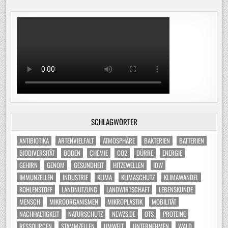
SCHLAGWÖRTER
ANTIBIOTIKA
ARTENVIELFALT
ATMOSPHÄRE
BAKTERIEN
BATTERIEN
BIODIVERSITÄT
BODEN
CHEMIE
CO2
DÜRRE
ENERGIE
GEHIRN
GENOM
GESUNDHEIT
HITZEWELLEN
IDW
IMMUNZELLEN
INDUSTRIE
KLIMA
KLIMASCHUTZ
KLIMAWANDEL
KOHLENSTOFF
LANDNUTZUNG
LANDWIRTSCHAFT
LEBENSKUNDE
MENSCH
MIKROORGANISMEN
MIKROPLASTIK
MOBILITÄT
NACHHALTIGKEIT
NATURSCHUTZ
NEWZS.DE
OTS
PROTEINE
RESSOURCEN
STAMMZELLEN
UMWELT
UNTERNEHMEN
WALD