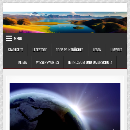
Skip
UmweltKlima.com
Umwelt, Klima und Lebenswissenschaft
to
content
MENU
STARTSEITE
LESESTOFF
TOPP PRINTBÜCHER
LEBEN
UMWELT
KLIMA
WISSENSWERTES
IMPRESSUM UND DATENSCHUTZ