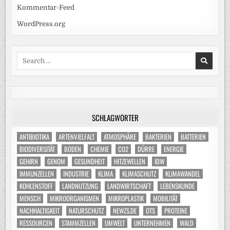
Kommentar-Feed
WordPress.org
Search
for:
SCHLAGWÖRTER
ANTIBIOTIKA
ARTENVIELFALT
ATMOSPHÄRE
BAKTERIEN
BATTERIEN
BIODIVERSITÄT
BODEN
CHEMIE
CO2
DÜRRE
ENERGIE
GEHIRN
GENOM
GESUNDHEIT
HITZEWELLEN
IDW
IMMUNZELLEN
INDUSTRIE
KLIMA
KLIMASCHUTZ
KLIMAWANDEL
KOHLENSTOFF
LANDNUTZUNG
LANDWIRTSCHAFT
LEBENSKUNDE
MENSCH
MIKROORGANISMEN
MIKROPLASTIK
MOBILITÄT
NACHHALTIGKEIT
NATURSCHUTZ
NEWZS.DE
OTS
PROTEINE
RESSOURCEN
STAMMZELLEN
UMWELT
UNTERNEHMEN
WALD