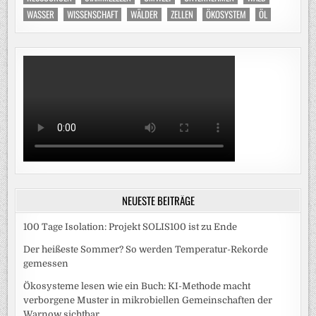
WASSER
WISSENSCHAFT
WÄLDER
ZELLEN
ÖKOSYSTEM
ÖL
NEUESTE BEITRÄGE
100 Tage Isolation: Projekt SOLIS100 ist zu Ende
Der heißeste Sommer? So werden Temperatur-Rekorde
gemessen
Ökosysteme lesen wie ein Buch: KI-Methode macht
verborgene Muster in mikrobiellen Gemeinschaften der
Warnow sichtbar