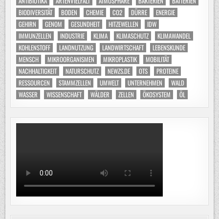
ANTIBIOTIKA
ARTENVIELFALT
ATMOSPHÄRE
BAKTERIEN
BATTERIEN
BIODIVERSITÄT
BODEN
CHEMIE
CO2
DÜRRE
ENERGIE
GEHIRN
GENOM
GESUNDHEIT
HITZEWELLEN
IDW
IMMUNZELLEN
INDUSTRIE
KLIMA
KLIMASCHUTZ
KLIMAWANDEL
KOHLENSTOFF
LANDNUTZUNG
LANDWIRTSCHAFT
LEBENSKUNDE
MENSCH
MIKROORGANISMEN
MIKROPLASTIK
MOBILITÄT
NACHHALTIGKEIT
NATURSCHUTZ
NEWZS.DE
OTS
PROTEINE
RESSOURCEN
STAMMZELLEN
UMWELT
UNTERNEHMEN
WALD
WASSER
WISSENSCHAFT
WÄLDER
ZELLEN
ÖKOSYSTEM
ÖL