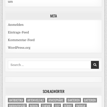
um
META
Anmelden
Eintrags-Feed
Kommentar-Feed
WordPress.org
Search
for:
SCHLAGWÖRTER
ANTIBIOTIKA
ARTENVIELFALT
ATMOSPHÄRE
BAKTERIEN
BATTERIEN
BIODIVERSITÄT
BODEN
CHEMIE
CO2
DÜRRE
ENERGIE