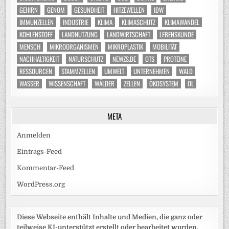
GEHIRN
GENOM
GESUNDHEIT
HITZEWELLEN
IDW
IMMUNZELLEN
INDUSTRIE
KLIMA
KLIMASCHUTZ
KLIMAWANDEL
KOHLENSTOFF
LANDNUTZUNG
LANDWIRTSCHAFT
LEBENSKUNDE
MENSCH
MIKROORGANISMEN
MIKROPLASTIK
MOBILITÄT
NACHHALTIGKEIT
NATURSCHUTZ
NEWZS.DE
OTS
PROTEINE
RESSOURCEN
STAMMZELLEN
UMWELT
UNTERNEHMEN
WALD
WASSER
WISSENSCHAFT
WÄLDER
ZELLEN
ÖKOSYSTEM
ÖL
META
Anmelden
Eintrags-Feed
Kommentar-Feed
WordPress.org
Diese Webseite enthält Inhalte und Medien, die ganz oder
teilweise KI-unterstützt erstellt oder bearbeitet wurden.