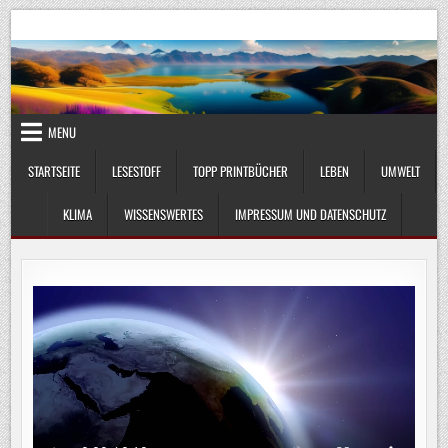
Skip
UmweltKlima.com
Umwelt, Klima und Lebenswissenschaft
to
content
MENU
STARTSEITE
LESESTOFF
TOPP PRINTBÜCHER
LEBEN
UMWELT
KLIMA
WISSENSWERTES
IMPRESSUM UND DATENSCHUTZ