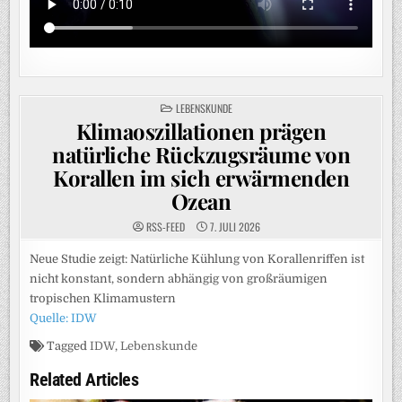
POSTED
LEBENSKUNDE
IN
Klimaoszillationen prägen
natürliche Rückzugsräume von
Korallen im sich erwärmenden
Ozean
RSS-FEED
7. JULI 2026
Neue Studie zeigt: Natürliche Kühlung von Korallenriffen ist
nicht konstant, sondern abhängig von großräumigen
tropischen Klimamustern
Quelle: IDW
Tagged
IDW
,
Lebenskunde
Related Articles