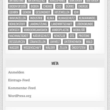
ANTIBIOTIKA
ARTENVIELFALT
ATMOSPHÄRE
BAKTERIEN
BATTERIEN
BIODIVERSITÄT
BODEN
CHEMIE
CO2
DÜRRE
ENERGIE
GEHIRN
GENOM
GESUNDHEIT
HITZEWELLEN
IDW
IMMUNZELLEN
INDUSTRIE
KLIMA
KLIMASCHUTZ
KLIMAWANDEL
KOHLENSTOFF
LANDNUTZUNG
LANDWIRTSCHAFT
LEBENSKUNDE
MENSCH
MIKROORGANISMEN
MIKROPLASTIK
MOBILITÄT
NACHHALTIGKEIT
NATURSCHUTZ
NEWZS.DE
OTS
PROTEINE
RESSOURCEN
STAMMZELLEN
UMWELT
UNTERNEHMEN
WALD
WASSER
WISSENSCHAFT
WÄLDER
ZELLEN
ÖKOSYSTEM
ÖL
META
Anmelden
Eintrags-Feed
Kommentar-Feed
WordPress.org