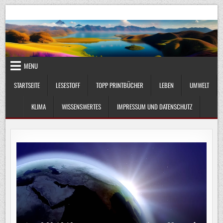
Skip
UmweltKlima.com
Umwelt, Klima und Lebenswissenschaft
to
content
MENU
STARTSEITE
LESESTOFF
TOPP PRINTBÜCHER
LEBEN
UMWELT
KLIMA
WISSENSWERTES
IMPRESSUM UND DATENSCHUTZ