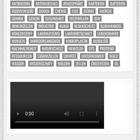
ANTIBIOTIKA
ARTENVIELFALT
ATMOSPHÄRE
BAKTERIEN
BATTERIEN
BIODIVERSITÄT
BODEN
CHEMIE
CO2
DÜRRE
ENERGIE
GEHIRN
GENOM
GESUNDHEIT
HITZEWELLEN
IDW
IMMUNZELLEN
INDUSTRIE
KLIMA
KLIMASCHUTZ
KLIMAWANDEL
KOHLENSTOFF
LANDNUTZUNG
LANDWIRTSCHAFT
LEBENSKUNDE
MENSCH
MIKROORGANISMEN
MIKROPLASTIK
MOBILITÄT
NACHHALTIGKEIT
NATURSCHUTZ
NEWZS.DE
OTS
PROTEINE
RESSOURCEN
STAMMZELLEN
UMWELT
UNTERNEHMEN
WALD
WASSER
WISSENSCHAFT
WÄLDER
ZELLEN
ÖKOSYSTEM
ÖL