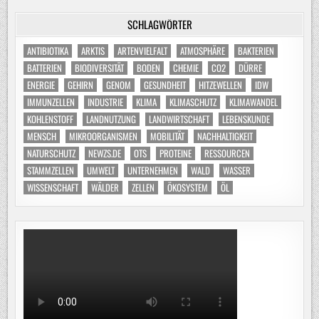
SCHLAGWÖRTER
ANTIBIOTIKA
ARKTIS
ARTENVIELFALT
ATMOSPHÄRE
BAKTERIEN
BATTERIEN
BIODIVERSITÄT
BODEN
CHEMIE
CO2
DÜRRE
ENERGIE
GEHIRN
GENOM
GESUNDHEIT
HITZEWELLEN
IDW
IMMUNZELLEN
INDUSTRIE
KLIMA
KLIMASCHUTZ
KLIMAWANDEL
KOHLENSTOFF
LANDNUTZUNG
LANDWIRTSCHAFT
LEBENSKUNDE
MENSCH
MIKROORGANISMEN
MOBILITÄT
NACHHALTIGKEIT
NATURSCHUTZ
NEWZS.DE
OTS
PROTEINE
RESSOURCEN
STAMMZELLEN
UMWELT
UNTERNEHMEN
WALD
WASSER
WISSENSCHAFT
WÄLDER
ZELLEN
ÖKOSYSTEM
ÖL