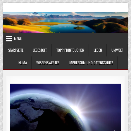
Skip
UmweltKlima.com
Umwelt, Klima und Lebenswissenschaft
to
content
MENU
STARTSEITE
LESESTOFF
TOPP PRINTBÜCHER
LEBEN
UMWELT
KLIMA
WISSENSWERTES
IMPRESSUM UND DATENSCHUTZ