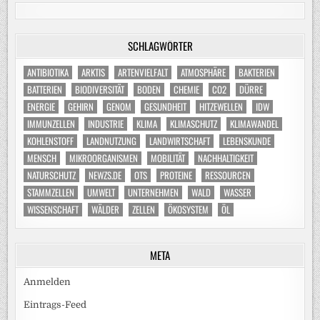
SCHLAGWÖRTER
ANTIBIOTIKA
ARKTIS
ARTENVIELFALT
ATMOSPHÄRE
BAKTERIEN
BATTERIEN
BIODIVERSITÄT
BODEN
CHEMIE
CO2
DÜRRE
ENERGIE
GEHIRN
GENOM
GESUNDHEIT
HITZEWELLEN
IDW
IMMUNZELLEN
INDUSTRIE
KLIMA
KLIMASCHUTZ
KLIMAWANDEL
KOHLENSTOFF
LANDNUTZUNG
LANDWIRTSCHAFT
LEBENSKUNDE
MENSCH
MIKROORGANISMEN
MOBILITÄT
NACHHALTIGKEIT
NATURSCHUTZ
NEWZS.DE
OTS
PROTEINE
RESSOURCEN
STAMMZELLEN
UMWELT
UNTERNEHMEN
WALD
WASSER
WISSENSCHAFT
WÄLDER
ZELLEN
ÖKOSYSTEM
ÖL
META
Anmelden
Eintrags-Feed