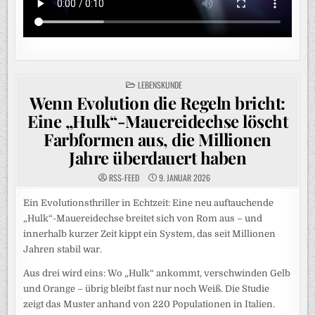
POSTED
LEBENSKUNDE
IN
Wenn Evolution die Regeln bricht:
Eine „Hulk“-Mauereidechse löscht
Farbformen aus, die Millionen
Jahre überdauert haben
RSS-FEED
9. JANUAR 2026
Ein Evolutionsthriller in Echtzeit: Eine neu auftauchende
„Hulk“-Mauereidechse breitet sich von Rom aus – und
innerhalb kurzer Zeit kippt ein System, das seit Millionen
Jahren stabil war.
Aus drei wird eins: Wo „Hulk“ ankommt, verschwinden Gelb
und Orange – übrig bleibt fast nur noch Weiß. Die Studie
zeigt das Muster anhand von 220 Populationen in Italien.