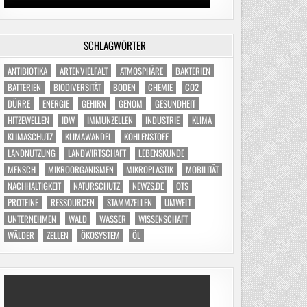
SCHLAGWÖRTER
ANTIBIOTIKA
ARTENVIELFALT
ATMOSPHÄRE
BAKTERIEN
BATTERIEN
BIODIVERSITÄT
BODEN
CHEMIE
CO2
DÜRRE
ENERGIE
GEHIRN
GENOM
GESUNDHEIT
HITZEWELLEN
IDW
IMMUNZELLEN
INDUSTRIE
KLIMA
KLIMASCHUTZ
KLIMAWANDEL
KOHLENSTOFF
LANDNUTZUNG
LANDWIRTSCHAFT
LEBENSKUNDE
MENSCH
MIKROORGANISMEN
MIKROPLASTIK
MOBILITÄT
NACHHALTIGKEIT
NATURSCHUTZ
NEWZS.DE
OTS
PROTEINE
RESSOURCEN
STAMMZELLEN
UMWELT
UNTERNEHMEN
WALD
WASSER
WISSENSCHAFT
WÄLDER
ZELLEN
ÖKOSYSTEM
ÖL