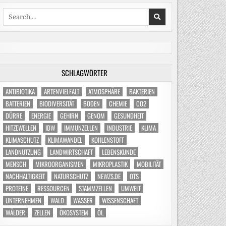
Search
for:
SCHLAGWÖRTER
ANTIBIOTIKA
ARTENVIELFALT
ATMOSPHÄRE
BAKTERIEN
BATTERIEN
BIODIVERSITÄT
BODEN
CHEMIE
CO2
DÜRRE
ENERGIE
GEHIRN
GENOM
GESUNDHEIT
HITZEWELLEN
IDW
IMMUNZELLEN
INDUSTRIE
KLIMA
KLIMASCHUTZ
KLIMAWANDEL
KOHLENSTOFF
LANDNUTZUNG
LANDWIRTSCHAFT
LEBENSKUNDE
MENSCH
MIKROORGANISMEN
MIKROPLASTIK
MOBILITÄT
NACHHALTIGKEIT
NATURSCHUTZ
NEWZS.DE
OTS
PROTEINE
RESSOURCEN
STAMMZELLEN
UMWELT
UNTERNEHMEN
WALD
WASSER
WISSENSCHAFT
WÄLDER
ZELLEN
ÖKOSYSTEM
ÖL