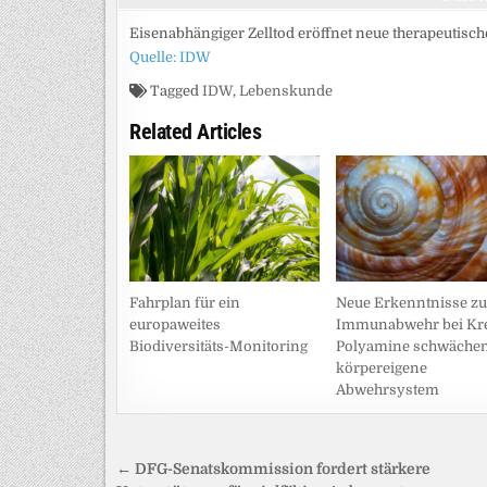
Eisenabhängiger Zelltod eröffnet neue therapeutisc
Quelle: IDW
Tagged
IDW
,
Lebenskunde
Related Articles
Fahrplan für ein
Neue Erkenntnisse zu
europaweites
Immunabwehr bei Kre
Biodiversitäts-Monitoring
Polyamine schwächen
körpereigene
Abwehrsystem
Beitragsnavigation
← DFG-Senatskommission fordert stärkere