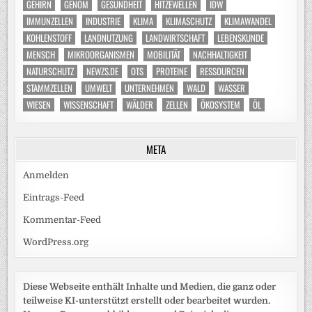
GEHIRN
GENOM
GESUNDHEIT
HITZEWELLEN
IDW
IMMUNZELLEN
INDUSTRIE
KLIMA
KLIMASCHUTZ
KLIMAWANDEL
KOHLENSTOFF
LANDNUTZUNG
LANDWIRTSCHAFT
LEBENSKUNDE
MENSCH
MIKROORGANISMEN
MOBILITÄT
NACHHALTIGKEIT
NATURSCHUTZ
NEWZS.DE
OTS
PROTEINE
RESSOURCEN
STAMMZELLEN
UMWELT
UNTERNEHMEN
WALD
WASSER
WIESEN
WISSENSCHAFT
WÄLDER
ZELLEN
ÖKOSYSTEM
ÖL
META
Anmelden
Eintrags-Feed
Kommentar-Feed
WordPress.org
Diese Webseite enthält Inhalte und Medien, die ganz oder
teilweise KI-unterstützt erstellt oder bearbeitet wurden.