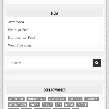
META
Anmelden
Eintrags-Feed
Kommentar-Feed
WordPress.org
Search
for:
SCHLAGWÖRTER
ANTIBIOTIKA
ARTENVIELFALT
ATMOSPHÄRE
BAKTERIEN
BATTERIEN
BIODIVERSITÄT
BODEN
CHEMIE
CO2
DÜRRE
ENERGIE