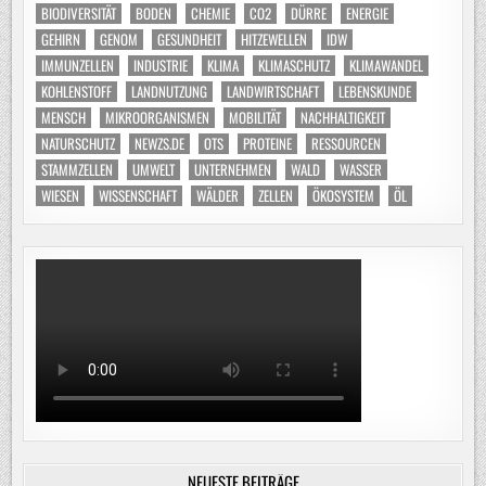
BIODIVERSITÄT
BODEN
CHEMIE
CO2
DÜRRE
ENERGIE
GEHIRN
GENOM
GESUNDHEIT
HITZEWELLEN
IDW
IMMUNZELLEN
INDUSTRIE
KLIMA
KLIMASCHUTZ
KLIMAWANDEL
KOHLENSTOFF
LANDNUTZUNG
LANDWIRTSCHAFT
LEBENSKUNDE
MENSCH
MIKROORGANISMEN
MOBILITÄT
NACHHALTIGKEIT
NATURSCHUTZ
NEWZS.DE
OTS
PROTEINE
RESSOURCEN
STAMMZELLEN
UMWELT
UNTERNEHMEN
WALD
WASSER
WIESEN
WISSENSCHAFT
WÄLDER
ZELLEN
ÖKOSYSTEM
ÖL
NEUESTE BEITRÄGE