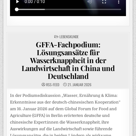
POSTED
LEBENSKUNDE
IN
GFFA-Fachpodium:
Lösungsansätze für
Wasserknappheit in der
Landwirtschaft in China und
Deutschland
RSS-FEED
21. JANUAR 2026
In der Podiumsdiskussion „Wasser, Ernährung & Klima:
Erkenntnisse aus der deutsch-chinesischen Kooperation“
am 16. Januar 2026 auf dem Global Forum for Food and
Agriculture (GFFA) in Berlin erörterten deutsche und
chinesische Expert:innen die Wasserknappheit, ihre
Auswirkungen auf die Landwirtschaft sowie führende
Lösungsansätze, die in beiden Ländern als wirksame