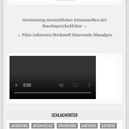
Beitragsnavigation
Gewinnung menschlicher Azinuszellen der
Bauchspeicheldrüse →
← Pilze infizieren Stickstoff-fixierende Blaualgen
SCHLAGWÖRTER
ANTIBIOTIKA
ARTENVIELFALT
ATMOSPHÄRE
BAKTERIEN
BATTERIEN