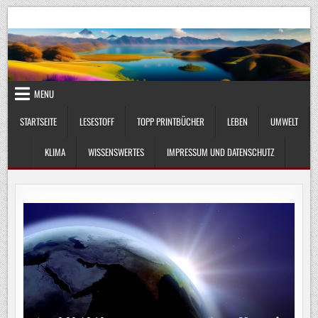
Skip
UmweltKlima.com
Umwelt, Klima und Lebenswissenschaft
to
content
MENU
STARTSEITE
LESESTOFF
TOPP PRINTBÜCHER
LEBEN
UMWELT
KLIMA
WISSENSWERTES
IMPRESSUM UND DATENSCHUTZ