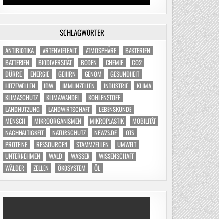
SCHLAGWÖRTER
ANTIBIOTIKA
ARTENVIELFALT
ATMOSPHÄRE
BAKTERIEN
BATTERIEN
BIODIVERSITÄT
BODEN
CHEMIE
CO2
DÜRRE
ENERGIE
GEHIRN
GENOM
GESUNDHEIT
HITZEWELLEN
IDW
IMMUNZELLEN
INDUSTRIE
KLIMA
KLIMASCHUTZ
KLIMAWANDEL
KOHLENSTOFF
LANDNUTZUNG
LANDWIRTSCHAFT
LEBENSKUNDE
MENSCH
MIKROORGANISMEN
MIKROPLASTIK
MOBILITÄT
NACHHALTIGKEIT
NATURSCHUTZ
NEWZS.DE
OTS
PROTEINE
RESSOURCEN
STAMMZELLEN
UMWELT
UNTERNEHMEN
WALD
WASSER
WISSENSCHAFT
WÄLDER
ZELLEN
ÖKOSYSTEM
ÖL