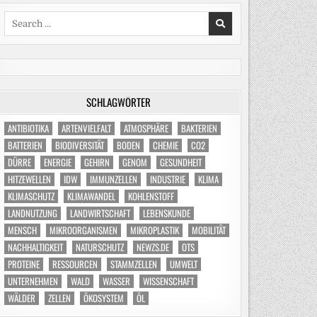
Search
for:
SCHLAGWÖRTER
ANTIBIOTIKA
ARTENVIELFALT
ATMOSPHÄRE
BAKTERIEN
BATTERIEN
BIODIVERSITÄT
BODEN
CHEMIE
CO2
DÜRRE
ENERGIE
GEHIRN
GENOM
GESUNDHEIT
HITZEWELLEN
IDW
IMMUNZELLEN
INDUSTRIE
KLIMA
KLIMASCHUTZ
KLIMAWANDEL
KOHLENSTOFF
LANDNUTZUNG
LANDWIRTSCHAFT
LEBENSKUNDE
MENSCH
MIKROORGANISMEN
MIKROPLASTIK
MOBILITÄT
NACHHALTIGKEIT
NATURSCHUTZ
NEWZS.DE
OTS
PROTEINE
RESSOURCEN
STAMMZELLEN
UMWELT
UNTERNEHMEN
WALD
WASSER
WISSENSCHAFT
WÄLDER
ZELLEN
ÖKOSYSTEM
ÖL