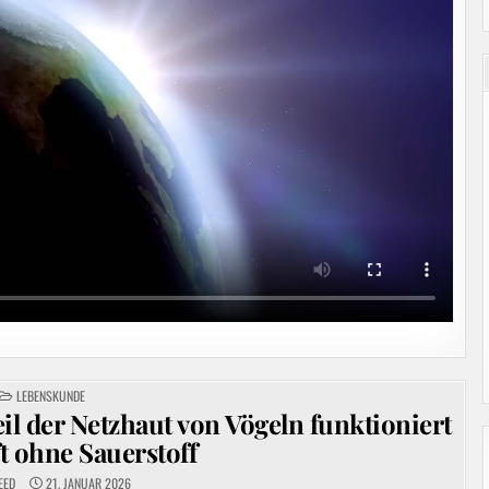
POSTED
LEBENSKUNDE
IN
l der Netzhaut von Vögeln funktioniert
t ohne Sauerstoff
EED
21. JANUAR 2026