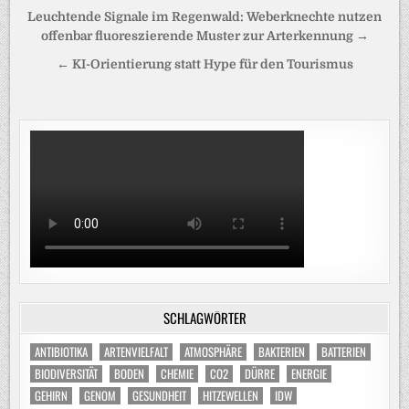
Beitragsnavigation
Leuchtende Signale im Regenwald: Weberknechte nutzen
offenbar fluoreszierende Muster zur Arterkennung →
← KI-Orientierung statt Hype für den Tourismus
SCHLAGWÖRTER
ANTIBIOTIKA
ARTENVIELFALT
ATMOSPHÄRE
BAKTERIEN
BATTERIEN
BIODIVERSITÄT
BODEN
CHEMIE
CO2
DÜRRE
ENERGIE
GEHIRN
GENOM
GESUNDHEIT
HITZEWELLEN
IDW