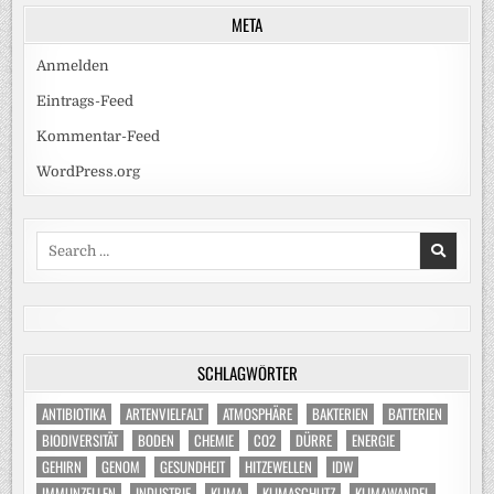
META
Anmelden
Eintrags-Feed
Kommentar-Feed
WordPress.org
Search
for:
SCHLAGWÖRTER
ANTIBIOTIKA
ARTENVIELFALT
ATMOSPHÄRE
BAKTERIEN
BATTERIEN
BIODIVERSITÄT
BODEN
CHEMIE
CO2
DÜRRE
ENERGIE
GEHIRN
GENOM
GESUNDHEIT
HITZEWELLEN
IDW
IMMUNZELLEN
INDUSTRIE
KLIMA
KLIMASCHUTZ
KLIMAWANDEL