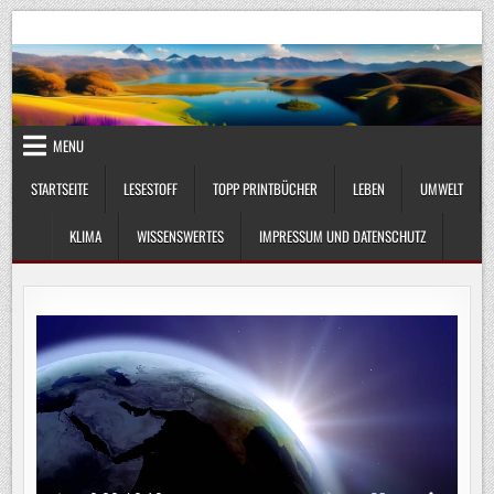
Skip
UmweltKlima.com
Umwelt, Klima und Lebenswissenschaft
to
content
MENU
STARTSEITE
LESESTOFF
TOPP PRINTBÜCHER
LEBEN
UMWELT
KLIMA
WISSENSWERTES
IMPRESSUM UND DATENSCHUTZ