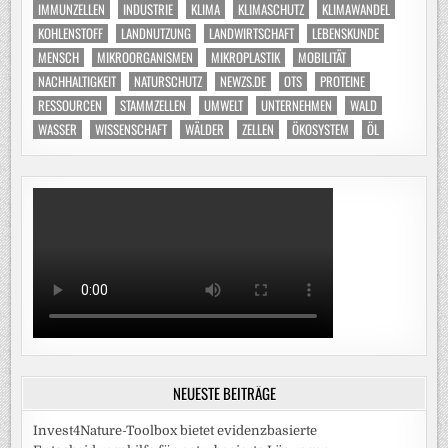
IMMUNZELLEN
INDUSTRIE
KLIMA
KLIMASCHUTZ
KLIMAWANDEL
KOHLENSTOFF
LANDNUTZUNG
LANDWIRTSCHAFT
LEBENSKUNDE
MENSCH
MIKROORGANISMEN
MIKROPLASTIK
MOBILITÄT
NACHHALTIGKEIT
NATURSCHUTZ
NEWZS.DE
OTS
PROTEINE
RESSOURCEN
STAMMZELLEN
UMWELT
UNTERNEHMEN
WALD
WASSER
WISSENSCHAFT
WÄLDER
ZELLEN
ÖKOSYSTEM
ÖL
NEUESTE BEITRÄGE
Invest4Nature-Toolbox bietet evidenzbasierte