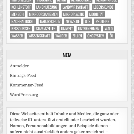
KOHLENSTOFF
LANDNUTZUNG
LANDWIRTSCHAFT
LEBENSKUNDE
MENSCH
MIKROORGANISMEN
MIKROPLASTIK
MOBILITÄT
NACHHALTIGKEIT
NATURSCHUTZ
NEWZS.DE
OTS
PROTEINE
RESSOURCEN
STAMMZELLEN
UMWELT
UNTERNEHMEN
WALD
WASSER
WISSENSCHAFT
WÄLDER
ZELLEN
ÖKOSYSTEM
ÖL
META
Anmelden
Eintrags-Feed
Kommentar-Feed
WordPress.org
Diese Webseite enthält Inhalte und Medien, die ganz oder
teilweise KI-unterstützt erstellt oder bearbeitet wurden.
Namen, Personenabbildungen und Beispiele dienen –
sofern nicht ausdrücklich anders gekennzeichnet –