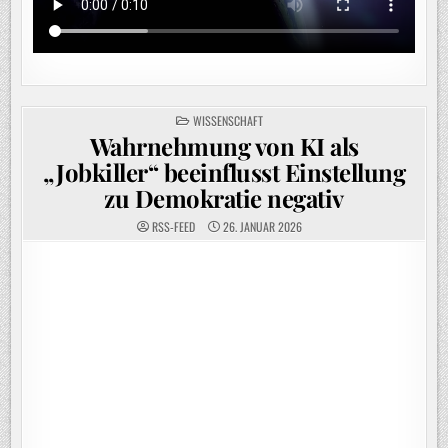
POSTED
WISSENSCHAFT
IN
Wahrnehmung von KI als
„Jobkiller“ beeinflusst Einstellung
zu Demokratie negativ
RSS-FEED
26. JANUAR 2026