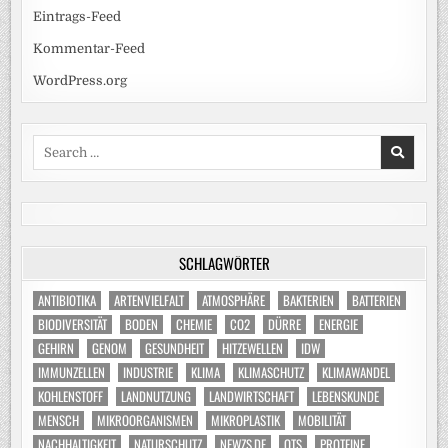
Eintrags-Feed
Kommentar-Feed
WordPress.org
Search
for:
SCHLAGWÖRTER
ANTIBIOTIKA
ARTENVIELFALT
ATMOSPHÄRE
BAKTERIEN
BATTERIEN
BIODIVERSITÄT
BODEN
CHEMIE
CO2
DÜRRE
ENERGIE
GEHIRN
GENOM
GESUNDHEIT
HITZEWELLEN
IDW
IMMUNZELLEN
INDUSTRIE
KLIMA
KLIMASCHUTZ
KLIMAWANDEL
KOHLENSTOFF
LANDNUTZUNG
LANDWIRTSCHAFT
LEBENSKUNDE
MENSCH
MIKROORGANISMEN
MIKROPLASTIK
MOBILITÄT
NACHHALTIGKEIT
NATURSCHUTZ
NEWZS.DE
OTS
PROTEINE