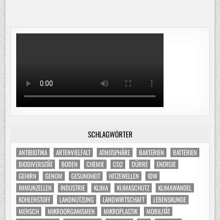
SCHLAGWÖRTER
ANTIBIOTIKA
ARTENVIELFALT
ATMOSPHÄRE
BAKTERIEN
BATTERIEN
BIODIVERSITÄT
BODEN
CHEMIE
CO2
DÜRRE
ENERGIE
GEHIRN
GENOM
GESUNDHEIT
HITZEWELLEN
IDW
IMMUNZELLEN
INDUSTRIE
KLIMA
KLIMASCHUTZ
KLIMAWANDEL
KOHLENSTOFF
LANDNUTZUNG
LANDWIRTSCHAFT
LEBENSKUNDE
MENSCH
MIKROORGANISMEN
MIKROPLASTIK
MOBILITÄT