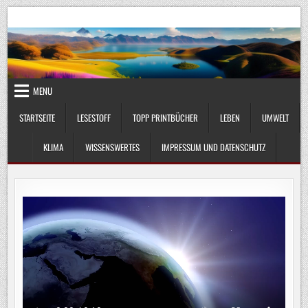
Skip
UmweltKlima.com
Umwelt, Klima und Lebenswissenschaft
to
content
MENU
STARTSEITE
LESESTOFF
TOPP PRINTBÜCHER
LEBEN
UMWELT
KLIMA
WISSENSWERTES
IMPRESSUM UND DATENSCHUTZ