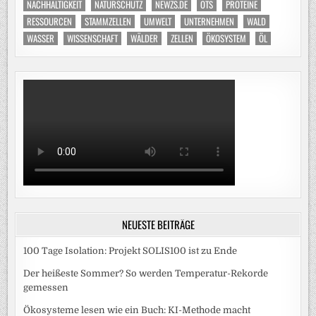
NACHHALTIGKEIT
NATURSCHUTZ
NEWZS.DE
OTS
PROTEINE
RESSOURCEN
STAMMZELLEN
UMWELT
UNTERNEHMEN
WALD
WASSER
WISSENSCHAFT
WÄLDER
ZELLEN
ÖKOSYSTEM
ÖL
NEUESTE BEITRÄGE
100 Tage Isolation: Projekt SOLIS100 ist zu Ende
Der heißeste Sommer? So werden Temperatur-Rekorde
gemessen
Ökosysteme lesen wie ein Buch: KI-Methode macht