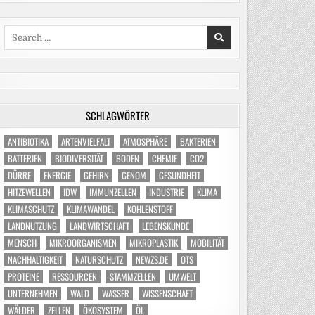
Search
for:
SCHLAGWÖRTER
ANTIBIOTIKA
ARTENVIELFALT
ATMOSPHÄRE
BAKTERIEN
BATTERIEN
BIODIVERSITÄT
BODEN
CHEMIE
CO2
DÜRRE
ENERGIE
GEHIRN
GENOM
GESUNDHEIT
HITZEWELLEN
IDW
IMMUNZELLEN
INDUSTRIE
KLIMA
KLIMASCHUTZ
KLIMAWANDEL
KOHLENSTOFF
LANDNUTZUNG
LANDWIRTSCHAFT
LEBENSKUNDE
MENSCH
MIKROORGANISMEN
MIKROPLASTIK
MOBILITÄT
NACHHALTIGKEIT
NATURSCHUTZ
NEWZS.DE
OTS
PROTEINE
RESSOURCEN
STAMMZELLEN
UMWELT
UNTERNEHMEN
WALD
WASSER
WISSENSCHAFT
WÄLDER
ZELLEN
ÖKOSYSTEM
ÖL