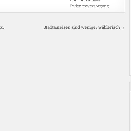
und individuelle
Patientenversorgung
x:
Stadtameisen sind weniger wählerisch →