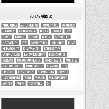
SCHLAGWÖRTER
ANTIBIOTIKA
ARTENVIELFALT
ATMOSPHÄRE
BAKTERIEN
BATTERIEN
BIODIVERSITÄT
BODEN
CHEMIE
CO2
DÜRRE
ENERGIE
GEHIRN
GENOM
GESUNDHEIT
HITZEWELLEN
IDW
IMMUNZELLEN
INDUSTRIE
KLIMA
KLIMASCHUTZ
KLIMAWANDEL
KOHLENSTOFF
LANDNUTZUNG
LANDWIRTSCHAFT
LEBENSKUNDE
MENSCH
MIKROORGANISMEN
MIKROPLASTIK
MOBILITÄT
NACHHALTIGKEIT
NATURSCHUTZ
NEWZS.DE
OTS
PROTEINE
RESSOURCEN
STAMMZELLEN
UMWELT
UNTERNEHMEN
WALD
WASSER
WISSENSCHAFT
WÄLDER
ZELLEN
ÖKOSYSTEM
ÖL