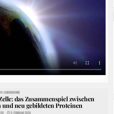
POSTED
LEBENSKUNDE
IN
Zelle: das Zusammenspiel zwischen
n und neu gebildeten Proteinen
EED
5. FEBRUAR 2026