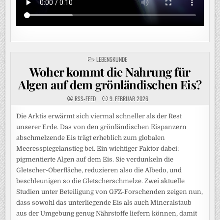
POSTED
LEBENSKUNDE
IN
Woher kommt die Nahrung für
Algen auf dem grönländischen Eis?
RSS-FEED
9. FEBRUAR 2026
Die Arktis erwärmt sich viermal schneller als der Rest
unserer Erde. Das von den grönländischen Eispanzern
abschmelzende Eis trägt erheblich zum globalen
Meeresspiegelanstieg bei. Ein wichtiger Faktor dabei:
pigmentierte Algen auf dem Eis. Sie verdunkeln die
Gletscher-Oberfläche, reduzieren also die Albedo, und
beschleunigen so die Gletscherschmelze. Zwei aktuelle
Studien unter Beteiligung von GFZ-Forschenden zeigen nun,
dass sowohl das unterliegende Eis als auch Mineralstaub
aus der Umgebung genug Nährstoffe liefern können, damit