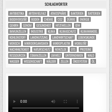
SCHLAGWÖRTER
ANTIBIOTIKA
ARTENVIELFALT
ATMOSPHÄRE
BAKTERIEN
BATTERIEN
BIODIVERSITÄT
BODEN
CHEMIE
CO2
DÜRRE
ENERGIE
GEHIRN
GENOM
GESUNDHEIT
HITZEWELLEN
IDW
IMMUNZELLEN
INDUSTRIE
KLIMA
KLIMASCHUTZ
KLIMAWANDEL
KOHLENSTOFF
LANDNUTZUNG
LANDWIRTSCHAFT
LEBENSKUNDE
MENSCH
MIKROORGANISMEN
MIKROPLASTIK
MOBILITÄT
NACHHALTIGKEIT
NATURSCHUTZ
NEWZS.DE
OTS
PROTEINE
RESSOURCEN
STAMMZELLEN
UMWELT
UNTERNEHMEN
WALD
WASSER
WISSENSCHAFT
WÄLDER
ZELLEN
ÖKOSYSTEM
ÖL