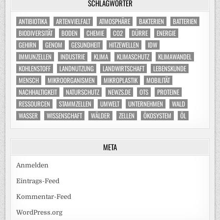
SCHLAGWÖRTER
ANTIBIOTIKA
ARTENVIELFALT
ATMOSPHÄRE
BAKTERIEN
BATTERIEN
BIODIVERSITÄT
BODEN
CHEMIE
CO2
DÜRRE
ENERGIE
GEHIRN
GENOM
GESUNDHEIT
HITZEWELLEN
IDW
IMMUNZELLEN
INDUSTRIE
KLIMA
KLIMASCHUTZ
KLIMAWANDEL
KOHLENSTOFF
LANDNUTZUNG
LANDWIRTSCHAFT
LEBENSKUNDE
MENSCH
MIKROORGANISMEN
MIKROPLASTIK
MOBILITÄT
NACHHALTIGKEIT
NATURSCHUTZ
NEWZS.DE
OTS
PROTEINE
RESSOURCEN
STAMMZELLEN
UMWELT
UNTERNEHMEN
WALD
WASSER
WISSENSCHAFT
WÄLDER
ZELLEN
ÖKOSYSTEM
ÖL
META
Anmelden
Eintrags-Feed
Kommentar-Feed
WordPress.org