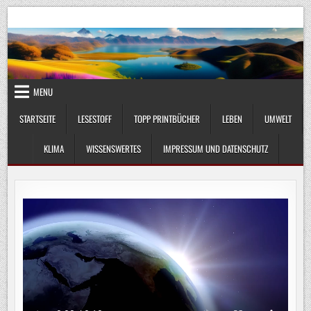
Skip
UmweltKlima.com
Umwelt, Klima und Lebenswissenschaft
to
content
MENU
STARTSEITE
LESESTOFF
TOPP PRINTBÜCHER
LEBEN
UMWELT
KLIMA
WISSENSWERTES
IMPRESSUM UND DATENSCHUTZ