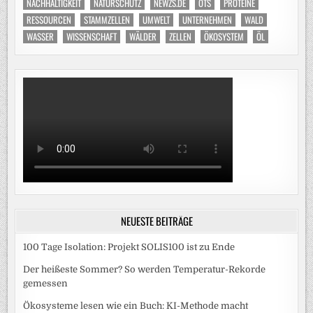
NACHHALTIGKEIT
NATURSCHUTZ
NEWZS.DE
OTS
PROTEINE
RESSOURCEN
STAMMZELLEN
UMWELT
UNTERNEHMEN
WALD
WASSER
WISSENSCHAFT
WÄLDER
ZELLEN
ÖKOSYSTEM
ÖL
NEUESTE BEITRÄGE
100 Tage Isolation: Projekt SOLIS100 ist zu Ende
Der heißeste Sommer? So werden Temperatur-Rekorde
gemessen
Ökosysteme lesen wie ein Buch: KI-Methode macht