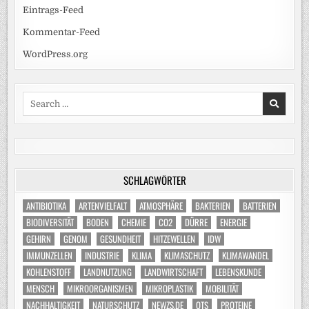
Eintrags-Feed
Kommentar-Feed
WordPress.org
Search
for:
SCHLAGWÖRTER
ANTIBIOTIKA
ARTENVIELFALT
ATMOSPHÄRE
BAKTERIEN
BATTERIEN
BIODIVERSITÄT
BODEN
CHEMIE
CO2
DÜRRE
ENERGIE
GEHIRN
GENOM
GESUNDHEIT
HITZEWELLEN
IDW
IMMUNZELLEN
INDUSTRIE
KLIMA
KLIMASCHUTZ
KLIMAWANDEL
KOHLENSTOFF
LANDNUTZUNG
LANDWIRTSCHAFT
LEBENSKUNDE
MENSCH
MIKROORGANISMEN
MIKROPLASTIK
MOBILITÄT
NACHHALTIGKEIT
NATURSCHUTZ
NEWZS.DE
OTS
PROTEINE