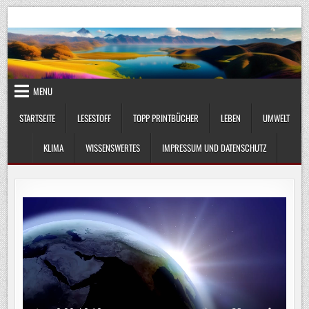
Skip
UmweltKlima.com
Umwelt, Klima und Lebenswissenschaft
to
content
MENU
STARTSEITE
LESESTOFF
TOPP PRINTBÜCHER
LEBEN
UMWELT
KLIMA
WISSENSWERTES
IMPRESSUM UND DATENSCHUTZ