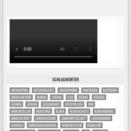
SCHLAGWÖRTER
ANTIBIOTIKA
ARTENVIELFALT
ATMOSPHÄRE
BAKTERIEN
BATTERIEN
BIODIVERSITÄT
BODEN
CHEMIE
CO2
DÜRRE
ENERGIE
GEHIRN
GENOM
GESUNDHEIT
HITZEWELLEN
IDW
IMMUNZELLEN
INDUSTRIE
KLIMA
KLIMASCHUTZ
KLIMAWANDEL
KOHLENSTOFF
LANDNUTZUNG
LANDWIRTSCHAFT
LEBENSKUNDE
MENSCH
MIKROORGANISMEN
MIKROPLASTIK
MOBILITÄT