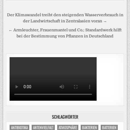
Beitragsnavigation
Der Klimawandel treibt den steigenden Wasserverbrauch in
der Landwirtschaft in Zentralasien voran →
← Armleuchter, Frauenmantel und Co.: Standardwerk hilft
bei der Bestimmung von Pflanzen in Deutschland
SCHLAGWÖRTER
ANTIBIOTIKA
ARTENVIELFALT
ATMOSPHÄRE
BAKTERIEN
BATTERIEN