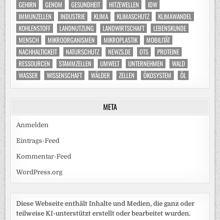
GEHIRN
GENOM
GESUNDHEIT
HITZEWELLEN
IDW
IMMUNZELLEN
INDUSTRIE
KLIMA
KLIMASCHUTZ
KLIMAWANDEL
KOHLENSTOFF
LANDNUTZUNG
LANDWIRTSCHAFT
LEBENSKUNDE
MENSCH
MIKROORGANISMEN
MIKROPLASTIK
MOBILITÄT
NACHHALTIGKEIT
NATURSCHUTZ
NEWZS.DE
OTS
PROTEINE
RESSOURCEN
STAMMZELLEN
UMWELT
UNTERNEHMEN
WALD
WASSER
WISSENSCHAFT
WÄLDER
ZELLEN
ÖKOSYSTEM
ÖL
META
Anmelden
Eintrags-Feed
Kommentar-Feed
WordPress.org
Diese Webseite enthält Inhalte und Medien, die ganz oder
teilweise KI-unterstützt erstellt oder bearbeitet wurden.