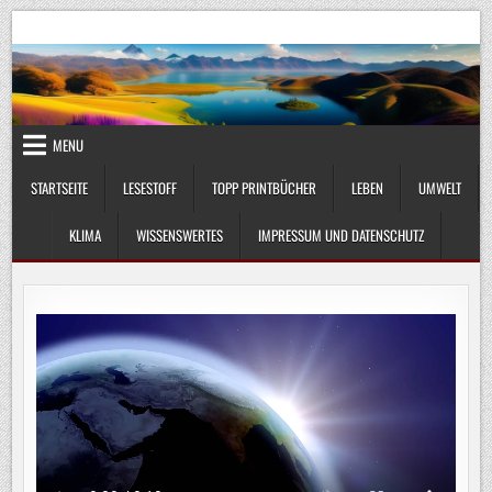
Skip
UmweltKlima.com
Umwelt, Klima und Lebenswissenschaft
to
content
MENU
STARTSEITE
LESESTOFF
TOPP PRINTBÜCHER
LEBEN
UMWELT
KLIMA
WISSENSWERTES
IMPRESSUM UND DATENSCHUTZ