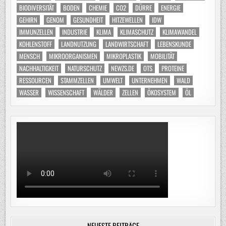
BIODIVERSITÄT
BODEN
CHEMIE
CO2
DÜRRE
ENERGIE
GEHIRN
GENOM
GESUNDHEIT
HITZEWELLEN
IDW
IMMUNZELLEN
INDUSTRIE
KLIMA
KLIMASCHUTZ
KLIMAWANDEL
KOHLENSTOFF
LANDNUTZUNG
LANDWIRTSCHAFT
LEBENSKUNDE
MENSCH
MIKROORGANISMEN
MIKROPLASTIK
MOBILITÄT
NACHHALTIGKEIT
NATURSCHUTZ
NEWZS.DE
OTS
PROTEINE
RESSOURCEN
STAMMZELLEN
UMWELT
UNTERNEHMEN
WALD
WASSER
WISSENSCHAFT
WÄLDER
ZELLEN
ÖKOSYSTEM
ÖL
NEUESTE BEITRÄGE