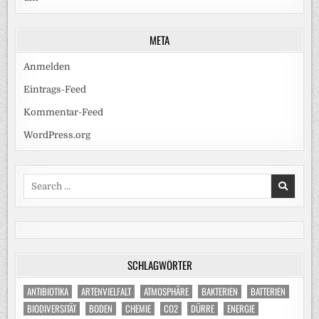
META
Anmelden
Eintrags-Feed
Kommentar-Feed
WordPress.org
Search
for:
SCHLAGWÖRTER
ANTIBIOTIKA
ARTENVIELFALT
ATMOSPHÄRE
BAKTERIEN
BATTERIEN
BIODIVERSITÄT
BODEN
CHEMIE
CO2
DÜRRE
ENERGIE