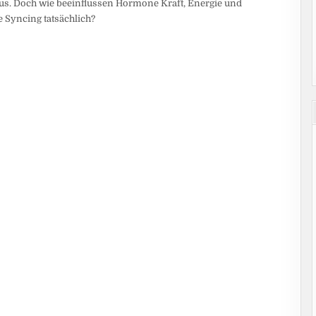
aus. Doch wie beeinflussen Hormone Kraft, Energie und
e Syncing tatsächlich?