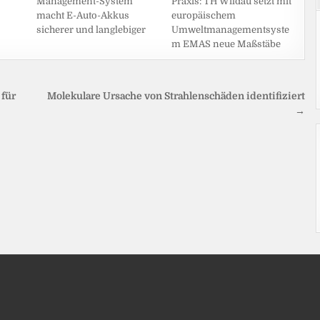
Praxis: TH Wildau setzt mit
Management-System
europäischem
macht E-Auto-Akkus
Umweltmanagementsyste
sicherer und langlebiger
m EMAS neue Maßstäbe
 für
Molekulare Ursache von Strahlenschäden identifiziert
→