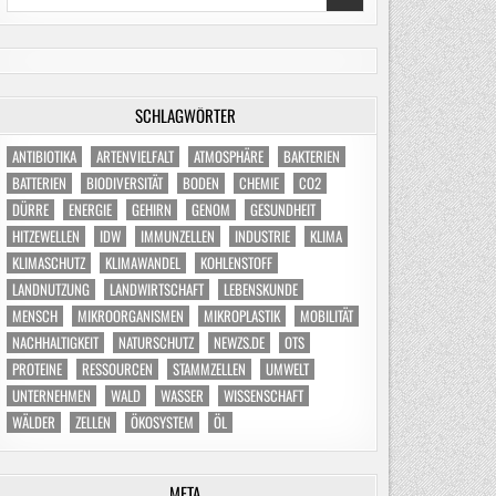
for:
SCHLAGWÖRTER
ANTIBIOTIKA
ARTENVIELFALT
ATMOSPHÄRE
BAKTERIEN
BATTERIEN
BIODIVERSITÄT
BODEN
CHEMIE
CO2
DÜRRE
ENERGIE
GEHIRN
GENOM
GESUNDHEIT
HITZEWELLEN
IDW
IMMUNZELLEN
INDUSTRIE
KLIMA
KLIMASCHUTZ
KLIMAWANDEL
KOHLENSTOFF
LANDNUTZUNG
LANDWIRTSCHAFT
LEBENSKUNDE
MENSCH
MIKROORGANISMEN
MIKROPLASTIK
MOBILITÄT
NACHHALTIGKEIT
NATURSCHUTZ
NEWZS.DE
OTS
PROTEINE
RESSOURCEN
STAMMZELLEN
UMWELT
UNTERNEHMEN
WALD
WASSER
WISSENSCHAFT
WÄLDER
ZELLEN
ÖKOSYSTEM
ÖL
META