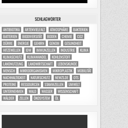
SCHLAGWÖRTER
ANTIBIOTIKA
ARTENVIELFALT
ATMOSPHÄRE
BAKTERIEN
BATTERIEN
BIODIVERSITÄT
BODEN
CHEMIE
CO2
DÜRRE
ENERGIE
GEHIRN
GENOM
GESUNDHEIT
HITZEWELLEN
IDW
IMMUNZELLEN
INDUSTRIE
KLIMA
KLIMASCHUTZ
KLIMAWANDEL
KOHLENSTOFF
LANDNUTZUNG
LANDWIRTSCHAFT
LEBENSKUNDE
MENSCH
MIKROORGANISMEN
MIKROPLASTIK
MOBILITÄT
NACHHALTIGKEIT
NATURSCHUTZ
NEWZS.DE
OTS
PROTEINE
RESSOURCEN
STAMMZELLEN
UMWELT
UNTERNEHMEN
WALD
WASSER
WISSENSCHAFT
WÄLDER
ZELLEN
ÖKOSYSTEM
ÖL