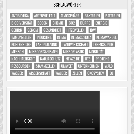
SCHLAGWÖRTER
ANTIBIOTIKA
ARTENVIELFALT
ATMOSPHÄRE
BAKTERIEN
BATTERIEN
BIODIVERSITÄT
BODEN
CHEMIE
CO2
DÜRRE
ENERGIE
GEHIRN
GENOM
GESUNDHEIT
HITZEWELLEN
IDW
IMMUNZELLEN
INDUSTRIE
KLIMA
KLIMASCHUTZ
KLIMAWANDEL
KOHLENSTOFF
LANDNUTZUNG
LANDWIRTSCHAFT
LEBENSKUNDE
MENSCH
MIKROORGANISMEN
MIKROPLASTIK
MOBILITÄT
NACHHALTIGKEIT
NATURSCHUTZ
NEWZS.DE
OTS
PROTEINE
RESSOURCEN
STAMMZELLEN
UMWELT
UNTERNEHMEN
WALD
WASSER
WISSENSCHAFT
WÄLDER
ZELLEN
ÖKOSYSTEM
ÖL