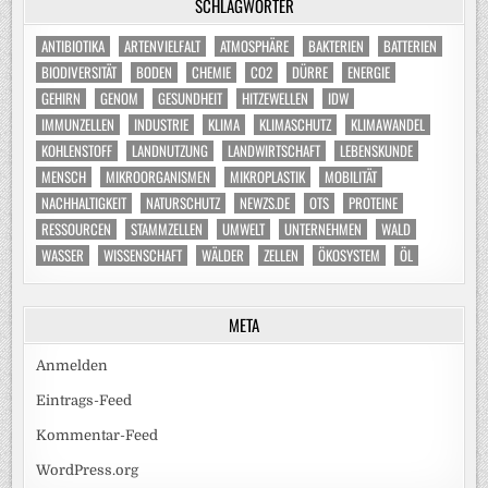
SCHLAGWÖRTER
ANTIBIOTIKA
ARTENVIELFALT
ATMOSPHÄRE
BAKTERIEN
BATTERIEN
BIODIVERSITÄT
BODEN
CHEMIE
CO2
DÜRRE
ENERGIE
GEHIRN
GENOM
GESUNDHEIT
HITZEWELLEN
IDW
IMMUNZELLEN
INDUSTRIE
KLIMA
KLIMASCHUTZ
KLIMAWANDEL
KOHLENSTOFF
LANDNUTZUNG
LANDWIRTSCHAFT
LEBENSKUNDE
MENSCH
MIKROORGANISMEN
MIKROPLASTIK
MOBILITÄT
NACHHALTIGKEIT
NATURSCHUTZ
NEWZS.DE
OTS
PROTEINE
RESSOURCEN
STAMMZELLEN
UMWELT
UNTERNEHMEN
WALD
WASSER
WISSENSCHAFT
WÄLDER
ZELLEN
ÖKOSYSTEM
ÖL
META
Anmelden
Eintrags-Feed
Kommentar-Feed
WordPress.org