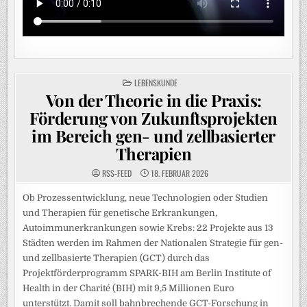
POSTED
LEBENSKUNDE
IN
Von der Theorie in die Praxis:
Förderung von Zukunftsprojekten
im Bereich gen- und zellbasierter
Therapien
RSS-FEED
18. FEBRUAR 2026
Ob Prozessentwicklung, neue Technologien oder Studien
und Therapien für genetische Erkrankungen,
Autoimmunerkrankungen sowie Krebs: 22 Projekte aus 13
Städten werden im Rahmen der Nationalen Strategie für gen-
und zellbasierte Therapien (GCT) durch das
Projektförderprogramm SPARK-BIH am Berlin Institute of
Health in der Charité (BIH) mit 9,5 Millionen Euro
unterstützt. Damit soll bahnbrechende GCT-Forschung in