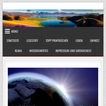
Skip
UmweltKlima.com
Umwelt, Klima und Lebenswissenschaft
to
content
MENU
STARTSEITE
LESESTOFF
TOPP PRINTBÜCHER
LEBEN
UMWELT
KLIMA
WISSENSWERTES
IMPRESSUM UND DATENSCHUTZ