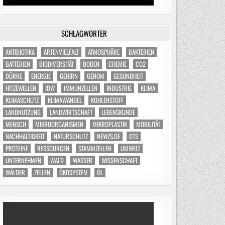
SCHLAGWÖRTER
ANTIBIOTIKA
ARTENVIELFALT
ATMOSPHÄRE
BAKTERIEN
BATTERIEN
BIODIVERSITÄT
BODEN
CHEMIE
CO2
DÜRRE
ENERGIE
GEHIRN
GENOM
GESUNDHEIT
HITZEWELLEN
IDW
IMMUNZELLEN
INDUSTRIE
KLIMA
KLIMASCHUTZ
KLIMAWANDEL
KOHLENSTOFF
LANDNUTZUNG
LANDWIRTSCHAFT
LEBENSKUNDE
MENSCH
MIKROORGANISMEN
MIKROPLASTIK
MOBILITÄT
NACHHALTIGKEIT
NATURSCHUTZ
NEWZS.DE
OTS
PROTEINE
RESSOURCEN
STAMMZELLEN
UMWELT
UNTERNEHMEN
WALD
WASSER
WISSENSCHAFT
WÄLDER
ZELLEN
ÖKOSYSTEM
ÖL