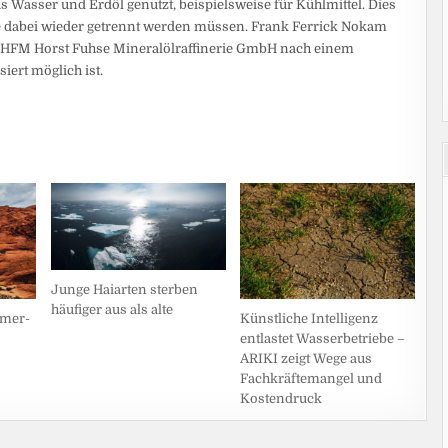
 Wasser und Erdöl genutzt, beispielsweise für Kühlmittel. Dies
le dabei wieder getrennt werden müssen. Frank Ferrick Nokam
r HFM Horst Fuhse Mineralölraffinerie GmbH nach einem
iert möglich ist.
Junge Haiarten sterben
häufiger aus als alte
ymer-
Künstliche Intelligenz
entlastet Wasserbetriebe –
ARIKI zeigt Wege aus
Fachkräftemangel und
Kostendruck