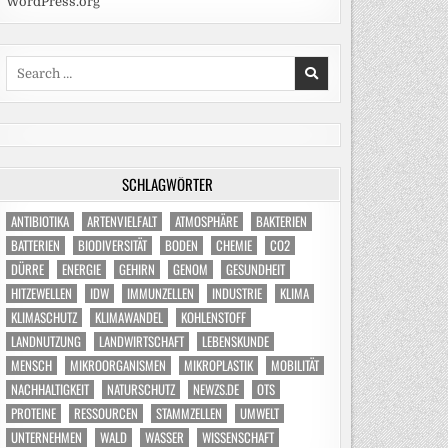
WordPress.org
Search
for:
SCHLAGWÖRTER
ANTIBIOTIKA
ARTENVIELFALT
ATMOSPHÄRE
BAKTERIEN
BATTERIEN
BIODIVERSITÄT
BODEN
CHEMIE
CO2
DÜRRE
ENERGIE
GEHIRN
GENOM
GESUNDHEIT
HITZEWELLEN
IDW
IMMUNZELLEN
INDUSTRIE
KLIMA
KLIMASCHUTZ
KLIMAWANDEL
KOHLENSTOFF
LANDNUTZUNG
LANDWIRTSCHAFT
LEBENSKUNDE
MENSCH
MIKROORGANISMEN
MIKROPLASTIK
MOBILITÄT
NACHHALTIGKEIT
NATURSCHUTZ
NEWZS.DE
OTS
PROTEINE
RESSOURCEN
STAMMZELLEN
UMWELT
UNTERNEHMEN
WALD
WASSER
WISSENSCHAFT