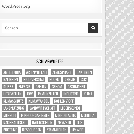
WordPress.org
Search
for:
SCHLAGWÖRTER
ANTIBIOTIKA
ARTENVIELFALT
ATMOSPHÄRE
BAKTERIEN
BATTERIEN
BIODIVERSITÄT
BODEN
CHEMIE
CO2
DÜRRE
ENERGIE
GEHIRN
GENOM
GESUNDHEIT
HITZEWELLEN
IDW
IMMUNZELLEN
INDUSTRIE
KLIMA
KLIMASCHUTZ
KLIMAWANDEL
KOHLENSTOFF
LANDNUTZUNG
LANDWIRTSCHAFT
LEBENSKUNDE
MENSCH
MIKROORGANISMEN
MIKROPLASTIK
MOBILITÄT
NACHHALTIGKEIT
NATURSCHUTZ
NEWZS.DE
OTS
PROTEINE
RESSOURCEN
STAMMZELLEN
UMWELT