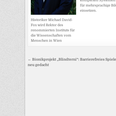
komplexen Systemen
für mehrsprachige Bi
einsetzen.
Historiker Michael David-
Fox wird Rektor des
renommierten Instituts für
die Wissenschaften vom
Menschen in Wien
Beitragsnavigation
← Bionikprojekt „Blindterni“: Barrierefreies Spiel
neu gedacht