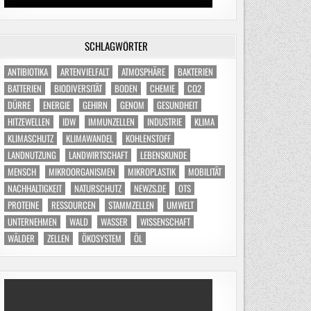
SCHLAGWÖRTER
ANTIBIOTIKA
ARTENVIELFALT
ATMOSPHÄRE
BAKTERIEN
BATTERIEN
BIODIVERSITÄT
BODEN
CHEMIE
CO2
DÜRRE
ENERGIE
GEHIRN
GENOM
GESUNDHEIT
HITZEWELLEN
IDW
IMMUNZELLEN
INDUSTRIE
KLIMA
KLIMASCHUTZ
KLIMAWANDEL
KOHLENSTOFF
LANDNUTZUNG
LANDWIRTSCHAFT
LEBENSKUNDE
MENSCH
MIKROORGANISMEN
MIKROPLASTIK
MOBILITÄT
NACHHALTIGKEIT
NATURSCHUTZ
NEWZS.DE
OTS
PROTEINE
RESSOURCEN
STAMMZELLEN
UMWELT
UNTERNEHMEN
WALD
WASSER
WISSENSCHAFT
WÄLDER
ZELLEN
ÖKOSYSTEM
ÖL