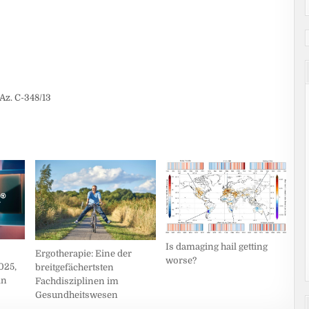
Az. C-348/13
Is damaging hail getting
Ergotherapie: Eine der
worse?
025,
breitgefächertsten
ln
Fachdisziplinen im
Gesundheitswesen