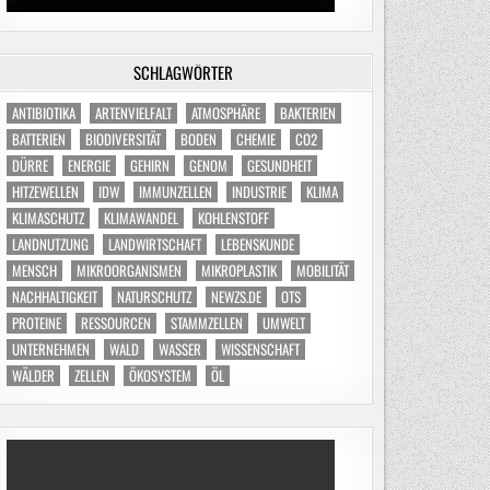
SCHLAGWÖRTER
ANTIBIOTIKA
ARTENVIELFALT
ATMOSPHÄRE
BAKTERIEN
BATTERIEN
BIODIVERSITÄT
BODEN
CHEMIE
CO2
DÜRRE
ENERGIE
GEHIRN
GENOM
GESUNDHEIT
HITZEWELLEN
IDW
IMMUNZELLEN
INDUSTRIE
KLIMA
KLIMASCHUTZ
KLIMAWANDEL
KOHLENSTOFF
LANDNUTZUNG
LANDWIRTSCHAFT
LEBENSKUNDE
MENSCH
MIKROORGANISMEN
MIKROPLASTIK
MOBILITÄT
NACHHALTIGKEIT
NATURSCHUTZ
NEWZS.DE
OTS
PROTEINE
RESSOURCEN
STAMMZELLEN
UMWELT
UNTERNEHMEN
WALD
WASSER
WISSENSCHAFT
WÄLDER
ZELLEN
ÖKOSYSTEM
ÖL