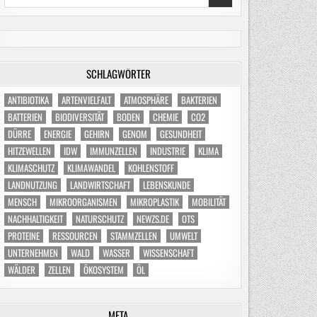
for:
SCHLAGWÖRTER
ANTIBIOTIKA
ARTENVIELFALT
ATMOSPHÄRE
BAKTERIEN
BATTERIEN
BIODIVERSITÄT
BODEN
CHEMIE
CO2
DÜRRE
ENERGIE
GEHIRN
GENOM
GESUNDHEIT
HITZEWELLEN
IDW
IMMUNZELLEN
INDUSTRIE
KLIMA
KLIMASCHUTZ
KLIMAWANDEL
KOHLENSTOFF
LANDNUTZUNG
LANDWIRTSCHAFT
LEBENSKUNDE
MENSCH
MIKROORGANISMEN
MIKROPLASTIK
MOBILITÄT
NACHHALTIGKEIT
NATURSCHUTZ
NEWZS.DE
OTS
PROTEINE
RESSOURCEN
STAMMZELLEN
UMWELT
UNTERNEHMEN
WALD
WASSER
WISSENSCHAFT
WÄLDER
ZELLEN
ÖKOSYSTEM
ÖL
META