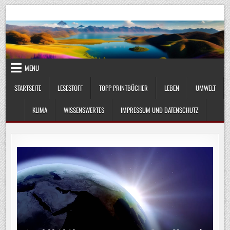
Skip
UmweltKlima.com
Umwelt, Klima und Lebenswissenschaft
to
content
MENU
STARTSEITE
LESESTOFF
TOPP PRINTBÜCHER
LEBEN
UMWELT
KLIMA
WISSENSWERTES
IMPRESSUM UND DATENSCHUTZ