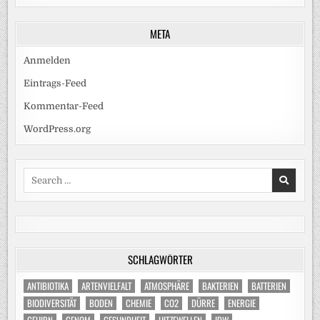
META
Anmelden
Eintrags-Feed
Kommentar-Feed
WordPress.org
Search
for:
SCHLAGWÖRTER
ANTIBIOTIKA
ARTENVIELFALT
ATMOSPHÄRE
BAKTERIEN
BATTERIEN
BIODIVERSITÄT
BODEN
CHEMIE
CO2
DÜRRE
ENERGIE
GEHIRN
GENOM
GESUNDHEIT
HITZEWELLEN
IDW