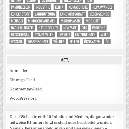
IMMUNZELLEN
INDUSTRIE
KLIMA
KLIMASCHUTZ
KLIMAWANDEL
KOHLENSTOFF
LANDNUTZUNG
LANDWIRTSCHAFT
LEBENSKUNDE
MENSCH
MIKROORGANISMEN
MIKROPLASTIK
MOBILITÄT
NACHHALTIGKEIT
NATURSCHUTZ
NEWZS.DE
OTS
PROTEINE
RESSOURCEN
STAMMZELLEN
UMWELT
UNTERNEHMEN
WALD
WASSER
WISSENSCHAFT
WÄLDER
ZELLEN
ÖKOSYSTEM
ÖL
META
Anmelden
Eintrags-Feed
Kommentar-Feed
WordPress.org
Diese Webseite enthält Inhalte und Medien, die ganz oder
teilweise KI-unterstützt erstellt oder bearbeitet wurden.
Namen, Personenabbildungen und Beispiele dienen –