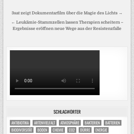
Beitragsnavigation
3sat zeigt Dokumentarfilm über die Magie des Lichts →
← Leukämie-Stammzellen lassen Therapien scheitern –
Ergebnisse eröffnen neue Wege aus der Resistenzfalle
SCHLAGWÖRTER
ANTIBIOTIKA
ARTENVIELFALT
ATMOSPHÄRE
BAKTERIEN
BATTERIEN
BIODIVERSITÄT
BODEN
CHEMIE
CO2
DÜRRE
ENERGIE