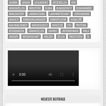
GEHIRN
GENOM
GESUNDHEIT
HITZEWELLEN
IDW
IMMUNZELLEN
INDUSTRIE
KLIMA
KLIMASCHUTZ
KLIMAWANDEL
KOHLENSTOFF
LANDNUTZUNG
LANDWIRTSCHAFT
LEBENSKUNDE
MENSCH
MIKROORGANISMEN
MIKROPLASTIK
MOBILITÄT
NACHHALTIGKEIT
NATURSCHUTZ
NEWZS.DE
OTS
PROTEINE
RESSOURCEN
STAMMZELLEN
UMWELT
UNTERNEHMEN
WALD
WASSER
WISSENSCHAFT
WÄLDER
ZELLEN
ÖKOSYSTEM
ÖL
NEUESTE BEITRÄGE