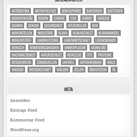
ANTIBIOTIKA
ARTENVIELFALT
ATMOSPHÄRE
BAKTERIEN
BATTERIEN
BIODIVERSITÄT
BODEN
CHEMIE
CO2
DÜRRE
ENERGIE
GEHIRN
GENOM
GESUNDHEIT
HITZEWELLEN
IDW
IMMUNZELLEN
INDUSTRIE
KLIMA
KLIMASCHUTZ
KLIMAWANDEL
KOHLENSTOFF
LANDNUTZUNG
LANDWIRTSCHAFT
LEBENSKUNDE
MENSCH
MIKROORGANISMEN
MIKROPLASTIK
MOBILITÄT
NACHHALTIGKEIT
NATURSCHUTZ
NEWZS.DE
OTS
PROTEINE
RESSOURCEN
STAMMZELLEN
UMWELT
UNTERNEHMEN
WALD
WASSER
WISSENSCHAFT
WÄLDER
ZELLEN
ÖKOSYSTEM
ÖL
META
Anmelden
Eintrags-Feed
Kommentar-Feed
WordPress.org