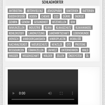
SCHLAGWÖRTER
ANTIBIOTIKA
ARTENVIELFALT
ATMOSPHÄRE
BAKTERIEN
BATTERIEN
BIODIVERSITÄT
BODEN
CHEMIE
CO2
DÜRRE
ENERGIE
GEHIRN
GENOM
GESUNDHEIT
HITZEWELLEN
IDW
IMMUNZELLEN
INDUSTRIE
KLIMA
KLIMASCHUTZ
KLIMAWANDEL
KOHLENSTOFF
LANDNUTZUNG
LANDWIRTSCHAFT
LEBENSKUNDE
MENSCH
MIKROORGANISMEN
MIKROPLASTIK
MOBILITÄT
NACHHALTIGKEIT
NATURSCHUTZ
NEWZS.DE
OTS
PROTEINE
RESSOURCEN
STAMMZELLEN
UMWELT
UNTERNEHMEN
WALD
WASSER
WISSENSCHAFT
WÄLDER
ZELLEN
ÖKOSYSTEM
ÖL