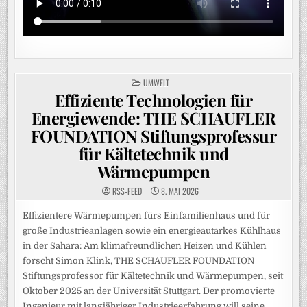
POSTED
UMWELT
IN
Effiziente Technologien für
Energiewende: THE SCHAUFLER
FOUNDATION Stiftungsprofessur
für Kältetechnik und
Wärmepumpen
RSS-FEED
8. MAI 2026
Effizientere Wärmepumpen fürs Einfamilienhaus und für
große Industrieanlagen sowie ein energieautarkes Kühlhaus
in der Sahara: Am klimafreundlichen Heizen und Kühlen
forscht Simon Klink, THE SCHAUFLER FOUNDATION
Stiftungsprofessor für Kältetechnik und Wärmepumpen, seit
Oktober 2025 an der Universität Stuttgart. Der promovierte
Ingenieur mit langjähriger Industrieerfahrung will seine