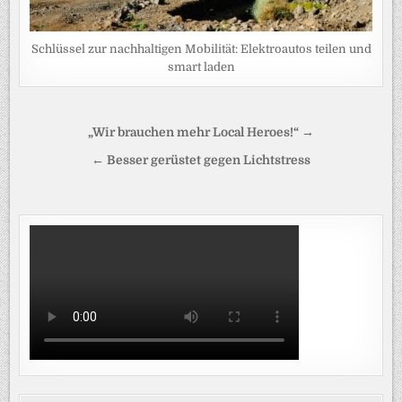
Schlüssel zur nachhaltigen Mobilität: Elektroautos teilen und
smart laden
Beitragsnavigation
„Wir brauchen mehr Local Heroes!“ →
← Besser gerüstet gegen Lichtstress