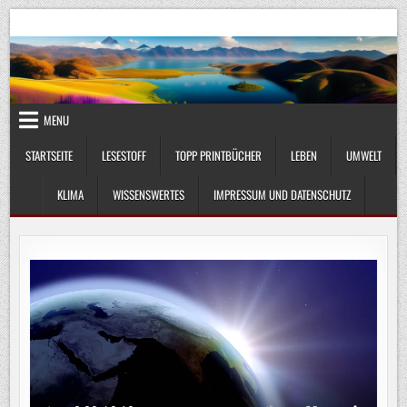
Skip
UmweltKlima.com
Umwelt, Klima und Lebenswissenschaft
to
content
MENU
STARTSEITE
LESESTOFF
TOPP PRINTBÜCHER
LEBEN
UMWELT
KLIMA
WISSENSWERTES
IMPRESSUM UND DATENSCHUTZ