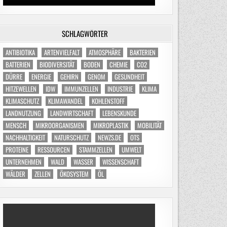
SCHLAGWÖRTER
ANTIBIOTIKA
ARTENVIELFALT
ATMOSPHÄRE
BAKTERIEN
BATTERIEN
BIODIVERSITÄT
BODEN
CHEMIE
CO2
DÜRRE
ENERGIE
GEHIRN
GENOM
GESUNDHEIT
HITZEWELLEN
IDW
IMMUNZELLEN
INDUSTRIE
KLIMA
KLIMASCHUTZ
KLIMAWANDEL
KOHLENSTOFF
LANDNUTZUNG
LANDWIRTSCHAFT
LEBENSKUNDE
MENSCH
MIKROORGANISMEN
MIKROPLASTIK
MOBILITÄT
NACHHALTIGKEIT
NATURSCHUTZ
NEWZS.DE
OTS
PROTEINE
RESSOURCEN
STAMMZELLEN
UMWELT
UNTERNEHMEN
WALD
WASSER
WISSENSCHAFT
WÄLDER
ZELLEN
ÖKOSYSTEM
ÖL