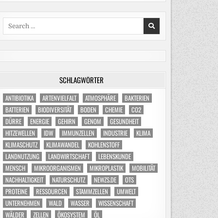
Search
for:
SCHLAGWÖRTER
ANTIBIOTIKA
ARTENVIELFALT
ATMOSPHÄRE
BAKTERIEN
BATTERIEN
BIODIVERSITÄT
BODEN
CHEMIE
CO2
DÜRRE
ENERGIE
GEHIRN
GENOM
GESUNDHEIT
HITZEWELLEN
IDW
IMMUNZELLEN
INDUSTRIE
KLIMA
KLIMASCHUTZ
KLIMAWANDEL
KOHLENSTOFF
LANDNUTZUNG
LANDWIRTSCHAFT
LEBENSKUNDE
MENSCH
MIKROORGANISMEN
MIKROPLASTIK
MOBILITÄT
NACHHALTIGKEIT
NATURSCHUTZ
NEWZS.DE
OTS
PROTEINE
RESSOURCEN
STAMMZELLEN
UMWELT
UNTERNEHMEN
WALD
WASSER
WISSENSCHAFT
WÄLDER
ZELLEN
ÖKOSYSTEM
ÖL