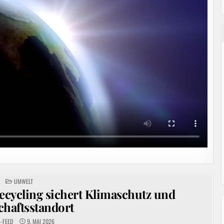
POSTED
UMWELT
IN
cycling sichert Klimaschutz und
chaftsstandort
-FEED
9. MAI 2026