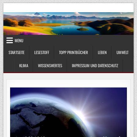
Skip
UmweltKlima.com
Umwelt, Klima und Lebenswissenschaft
to
content
MENU
STARTSEITE
LESESTOFF
TOPP PRINTBÜCHER
LEBEN
UMWELT
KLIMA
WISSENSWERTES
IMPRESSUM UND DATENSCHUTZ