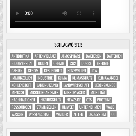
SCHLAGWÖRTER
ANTIBIOTIKA
ARTENVIELFALT
ATMOSPHÄRE
BAKTERIEN
BATTERIEN
BIODIVERSITÄT
BODEN
CHEMIE
CO2
DÜRRE
ENERGIE
GEHIRN
GENOM
GESUNDHEIT
HITZEWELLEN
IDW
IMMUNZELLEN
INDUSTRIE
KLIMA
KLIMASCHUTZ
KLIMAWANDEL
KOHLENSTOFF
LANDNUTZUNG
LANDWIRTSCHAFT
LEBENSKUNDE
MENSCH
MIKROORGANISMEN
MIKROPLASTIK
MOBILITÄT
NACHHALTIGKEIT
NATURSCHUTZ
NEWZS.DE
OTS
PROTEINE
RESSOURCEN
STAMMZELLEN
UMWELT
UNTERNEHMEN
WALD
WASSER
WISSENSCHAFT
WÄLDER
ZELLEN
ÖKOSYSTEM
ÖL