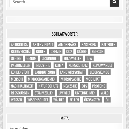
for:
SCHLAGWÖRTER
ANTIBIOTIKA
ARTENVIELFALT
ATMOSPHÄRE
BAKTERIEN
BATTERIEN
BIODIVERSITÄT
BODEN
CHEMIE
CO2
DÜRRE
ENERGIE
GEHIRN
GENOM
GESUNDHEIT
HITZEWELLEN
IDW
IMMUNZELLEN
INDUSTRIE
KLIMA
KLIMASCHUTZ
KLIMAWANDEL
KOHLENSTOFF
LANDNUTZUNG
LANDWIRTSCHAFT
LEBENSKUNDE
MENSCH
MIKROORGANISMEN
MIKROPLASTIK
MOBILITÄT
NACHHALTIGKEIT
NATURSCHUTZ
NEWZS.DE
OTS
PROTEINE
RESSOURCEN
STAMMZELLEN
UMWELT
UNTERNEHMEN
WALD
WASSER
WISSENSCHAFT
WÄLDER
ZELLEN
ÖKOSYSTEM
ÖL
META
Anmelden