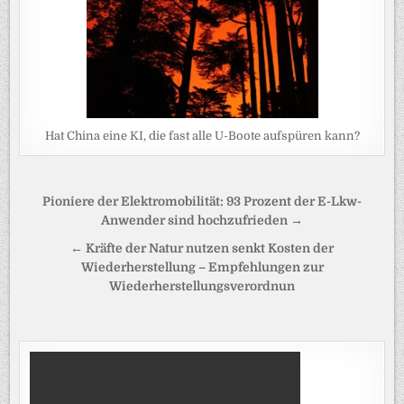
Hat China eine KI, die fast alle U-Boote aufspüren kann?
Beitragsnavigation
Pioniere der Elektromobilität: 93 Prozent der E-Lkw-
Anwender sind hochzufrieden →
← Kräfte der Natur nutzen senkt Kosten der
Wiederherstellung – Empfehlungen zur
Wiederherstellungsverordnun