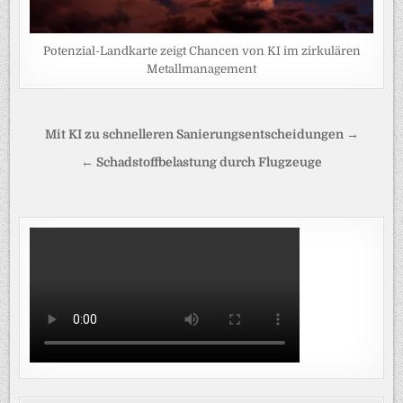
Potenzial-Landkarte zeigt Chancen von KI im zirkulären
Metallmanagement
Beitragsnavigation
Mit KI zu schnelleren Sanierungsentscheidungen →
← Schadstoffbelastung durch Flugzeuge