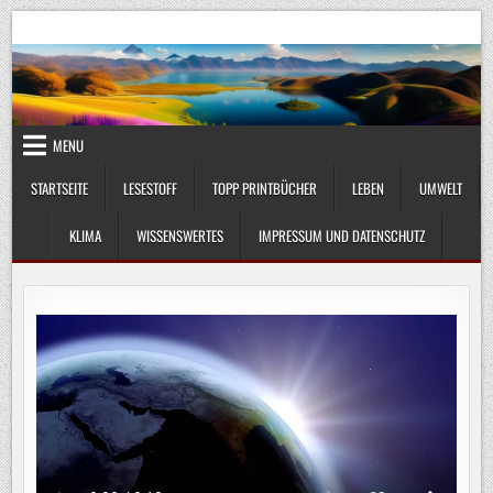
Skip
UmweltKlima.com
Umwelt, Klima und Lebenswissenschaft
to
content
MENU
STARTSEITE
LESESTOFF
TOPP PRINTBÜCHER
LEBEN
UMWELT
KLIMA
WISSENSWERTES
IMPRESSUM UND DATENSCHUTZ