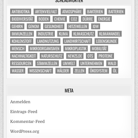
ANTIBIOTIKA
ARTENVIELFALT
ATMOSPHÄRE
BAKTERIEN
BATTERIEN
BIODIVERSITÄT
BODEN
CHEMIE
CO2
DÜRRE
ENERGIE
GEHIRN
GENOM
GESUNDHEIT
HITZEWELLEN
IDW
IMMUNZELLEN
INDUSTRIE
KLIMA
KLIMASCHUTZ
KLIMAWANDEL
KOHLENSTOFF
LANDNUTZUNG
LANDWIRTSCHAFT
LEBENSKUNDE
MENSCH
MIKROORGANISMEN
MIKROPLASTIK
MOBILITÄT
NACHHALTIGKEIT
NATURSCHUTZ
NEWZS.DE
OTS
PROTEINE
RESSOURCEN
STAMMZELLEN
UMWELT
UNTERNEHMEN
WALD
WASSER
WISSENSCHAFT
WÄLDER
ZELLEN
ÖKOSYSTEM
ÖL
META
Anmelden
Eintrags-Feed
Kommentar-Feed
WordPress.org