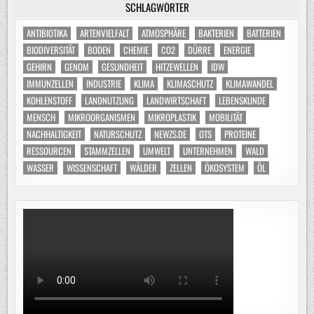
SCHLAGWÖRTER
ANTIBIOTIKA
ARTENVIELFALT
ATMOSPHÄRE
BAKTERIEN
BATTERIEN
BIODIVERSITÄT
BODEN
CHEMIE
CO2
DÜRRE
ENERGIE
GEHIRN
GENOM
GESUNDHEIT
HITZEWELLEN
IDW
IMMUNZELLEN
INDUSTRIE
KLIMA
KLIMASCHUTZ
KLIMAWANDEL
KOHLENSTOFF
LANDNUTZUNG
LANDWIRTSCHAFT
LEBENSKUNDE
MENSCH
MIKROORGANISMEN
MIKROPLASTIK
MOBILITÄT
NACHHALTIGKEIT
NATURSCHUTZ
NEWZS.DE
OTS
PROTEINE
RESSOURCEN
STAMMZELLEN
UMWELT
UNTERNEHMEN
WALD
WASSER
WISSENSCHAFT
WÄLDER
ZELLEN
ÖKOSYSTEM
ÖL