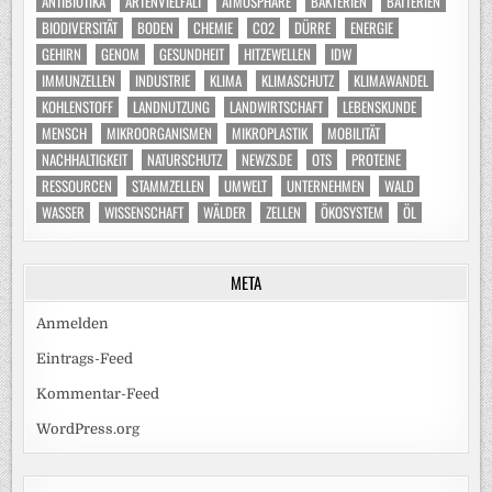
ANTIBIOTIKA
ARTENVIELFALT
ATMOSPHÄRE
BAKTERIEN
BATTERIEN
BIODIVERSITÄT
BODEN
CHEMIE
CO2
DÜRRE
ENERGIE
GEHIRN
GENOM
GESUNDHEIT
HITZEWELLEN
IDW
IMMUNZELLEN
INDUSTRIE
KLIMA
KLIMASCHUTZ
KLIMAWANDEL
KOHLENSTOFF
LANDNUTZUNG
LANDWIRTSCHAFT
LEBENSKUNDE
MENSCH
MIKROORGANISMEN
MIKROPLASTIK
MOBILITÄT
NACHHALTIGKEIT
NATURSCHUTZ
NEWZS.DE
OTS
PROTEINE
RESSOURCEN
STAMMZELLEN
UMWELT
UNTERNEHMEN
WALD
WASSER
WISSENSCHAFT
WÄLDER
ZELLEN
ÖKOSYSTEM
ÖL
META
Anmelden
Eintrags-Feed
Kommentar-Feed
WordPress.org