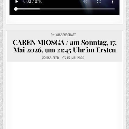
POSTED
WISSENSCHAFT
IN
CAREN MIOSGA / am Sonntag, 17.
Mai 2026, um 21:45 Uhr im Ersten
RSS-FEED
15. MAI 2026