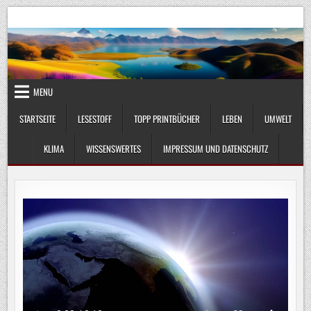
Skip
UmweltKlima.com
Umwelt, Klima und Lebenswissenschaft
to
content
MENU
STARTSEITE
LESESTOFF
TOPP PRINTBÜCHER
LEBEN
UMWELT
KLIMA
WISSENSWERTES
IMPRESSUM UND DATENSCHUTZ