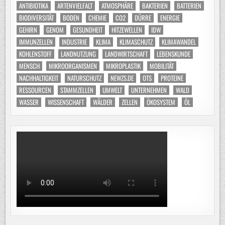
ANTIBIOTIKA
ARTENVIELFALT
ATMOSPHÄRE
BAKTERIEN
BATTERIEN
BIODIVERSITÄT
BODEN
CHEMIE
CO2
DÜRRE
ENERGIE
GEHIRN
GENOM
GESUNDHEIT
HITZEWELLEN
IDW
IMMUNZELLEN
INDUSTRIE
KLIMA
KLIMASCHUTZ
KLIMAWANDEL
KOHLENSTOFF
LANDNUTZUNG
LANDWIRTSCHAFT
LEBENSKUNDE
MENSCH
MIKROORGANISMEN
MIKROPLASTIK
MOBILITÄT
NACHHALTIGKEIT
NATURSCHUTZ
NEWZS.DE
OTS
PROTEINE
RESSOURCEN
STAMMZELLEN
UMWELT
UNTERNEHMEN
WALD
WASSER
WISSENSCHAFT
WÄLDER
ZELLEN
ÖKOSYSTEM
ÖL