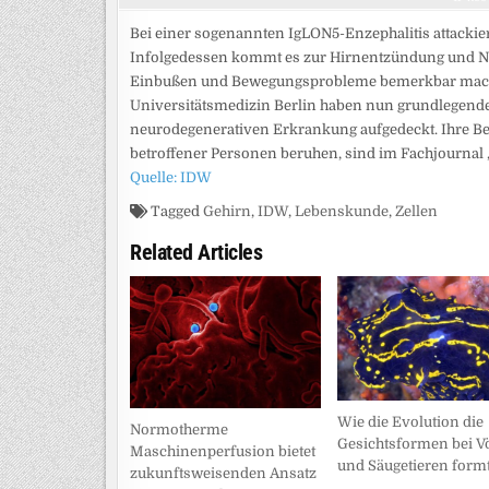
Bei einer sogenannten IgLON5-Enzephalitis attackie
Infolgedessen kommt es zur Hirnentzündung und Ne
Einbußen und Bewegungsprobleme bemerkbar mache
Universitätsmedizin Berlin haben nun grundlegen
neurodegenerativen Erkrankung aufgedeckt. Ihre Be
betroffener Personen beruhen, sind im Fachjournal 
Quelle: IDW
Tagged
Gehirn
,
IDW
,
Lebenskunde
,
Zellen
Related Articles
Wie die Evolution die
Normotherme
Gesichtsformen bei V
Maschinenperfusion bietet
und Säugetieren form
zukunftsweisenden Ansatz