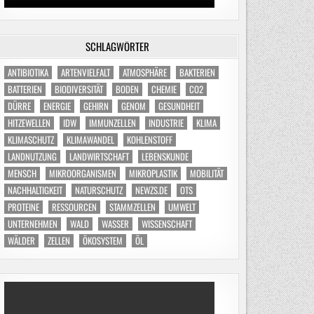
SCHLAGWÖRTER
ANTIBIOTIKA
ARTENVIELFALT
ATMOSPHÄRE
BAKTERIEN
BATTERIEN
BIODIVERSITÄT
BODEN
CHEMIE
CO2
DÜRRE
ENERGIE
GEHIRN
GENOM
GESUNDHEIT
HITZEWELLEN
IDW
IMMUNZELLEN
INDUSTRIE
KLIMA
KLIMASCHUTZ
KLIMAWANDEL
KOHLENSTOFF
LANDNUTZUNG
LANDWIRTSCHAFT
LEBENSKUNDE
MENSCH
MIKROORGANISMEN
MIKROPLASTIK
MOBILITÄT
NACHHALTIGKEIT
NATURSCHUTZ
NEWZS.DE
OTS
PROTEINE
RESSOURCEN
STAMMZELLEN
UMWELT
UNTERNEHMEN
WALD
WASSER
WISSENSCHAFT
WÄLDER
ZELLEN
ÖKOSYSTEM
ÖL