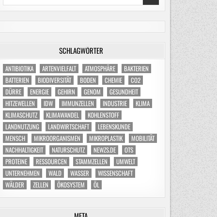
for:
SCHLAGWÖRTER
ANTIBIOTIKA
ARTENVIELFALT
ATMOSPHÄRE
BAKTERIEN
BATTERIEN
BIODIVERSITÄT
BODEN
CHEMIE
CO2
DÜRRE
ENERGIE
GEHIRN
GENOM
GESUNDHEIT
HITZEWELLEN
IDW
IMMUNZELLEN
INDUSTRIE
KLIMA
KLIMASCHUTZ
KLIMAWANDEL
KOHLENSTOFF
LANDNUTZUNG
LANDWIRTSCHAFT
LEBENSKUNDE
MENSCH
MIKROORGANISMEN
MIKROPLASTIK
MOBILITÄT
NACHHALTIGKEIT
NATURSCHUTZ
NEWZS.DE
OTS
PROTEINE
RESSOURCEN
STAMMZELLEN
UMWELT
UNTERNEHMEN
WALD
WASSER
WISSENSCHAFT
WÄLDER
ZELLEN
ÖKOSYSTEM
ÖL
META