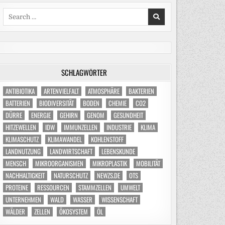
Search
for:
SCHLAGWÖRTER
ANTIBIOTIKA
ARTENVIELFALT
ATMOSPHÄRE
BAKTERIEN
BATTERIEN
BIODIVERSITÄT
BODEN
CHEMIE
CO2
DÜRRE
ENERGIE
GEHIRN
GENOM
GESUNDHEIT
HITZEWELLEN
IDW
IMMUNZELLEN
INDUSTRIE
KLIMA
KLIMASCHUTZ
KLIMAWANDEL
KOHLENSTOFF
LANDNUTZUNG
LANDWIRTSCHAFT
LEBENSKUNDE
MENSCH
MIKROORGANISMEN
MIKROPLASTIK
MOBILITÄT
NACHHALTIGKEIT
NATURSCHUTZ
NEWZS.DE
OTS
PROTEINE
RESSOURCEN
STAMMZELLEN
UMWELT
UNTERNEHMEN
WALD
WASSER
WISSENSCHAFT
WÄLDER
ZELLEN
ÖKOSYSTEM
ÖL