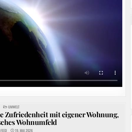
POSTED
UMWELT
IN
e Zufriedenheit mit eigener Wohnung,
isches Wohnumfeld
-FEED
19. MAI 2026