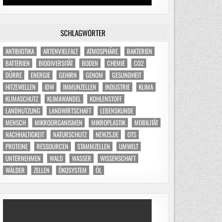
SCHLAGWÖRTER
ANTIBIOTIKA
ARTENVIELFALT
ATMOSPHÄRE
BAKTERIEN
BATTERIEN
BIODIVERSITÄT
BODEN
CHEMIE
CO2
DÜRRE
ENERGIE
GEHIRN
GENOM
GESUNDHEIT
HITZEWELLEN
IDW
IMMUNZELLEN
INDUSTRIE
KLIMA
KLIMASCHUTZ
KLIMAWANDEL
KOHLENSTOFF
LANDNUTZUNG
LANDWIRTSCHAFT
LEBENSKUNDE
MENSCH
MIKROORGANISMEN
MIKROPLASTIK
MOBILITÄT
NACHHALTIGKEIT
NATURSCHUTZ
NEWZS.DE
OTS
PROTEINE
RESSOURCEN
STAMMZELLEN
UMWELT
UNTERNEHMEN
WALD
WASSER
WISSENSCHAFT
WÄLDER
ZELLEN
ÖKOSYSTEM
ÖL