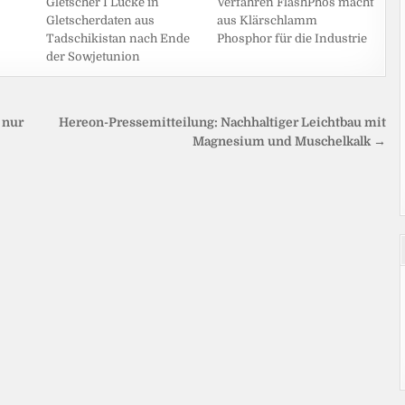
Gletscher I Lücke in
Verfahren FlashPhos macht
Gletscherdaten aus
aus Klärschlamm
Tadschikistan nach Ende
Phosphor für die Industrie
der Sowjetunion
 nur
Hereon-Pressemitteilung: Nachhaltiger Leichtbau mit
Magnesium und Muschelkalk →