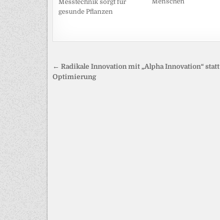
Menschen
Messtechnik sorgt für
gesunde Pflanzen
Beitragsnavigation
← Radikale Innovation mit „Alpha Innovation“ statt
Optimierung