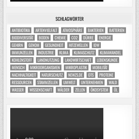
SCHLAGWÖRTER
ANTIBIOTIKA
ARTENVIELFALT
ATMOSPHÄRE
BAKTERIEN
BATTERIEN
BIODIVERSITÄT
BODEN
CHEMIE
CO2
DÜRRE
ENERGIE
GEHIRN
GENOM
GESUNDHEIT
HITZEWELLEN
IDW
IMMUNZELLEN
INDUSTRIE
KLIMA
KLIMASCHUTZ
KLIMAWANDEL
KOHLENSTOFF
LANDNUTZUNG
LANDWIRTSCHAFT
LEBENSKUNDE
MENSCH
MIKROORGANISMEN
MIKROPLASTIK
MOBILITÄT
NACHHALTIGKEIT
NATURSCHUTZ
NEWZS.DE
OTS
PROTEINE
RESSOURCEN
STAMMZELLEN
UMWELT
UNTERNEHMEN
WALD
WASSER
WISSENSCHAFT
WÄLDER
ZELLEN
ÖKOSYSTEM
ÖL