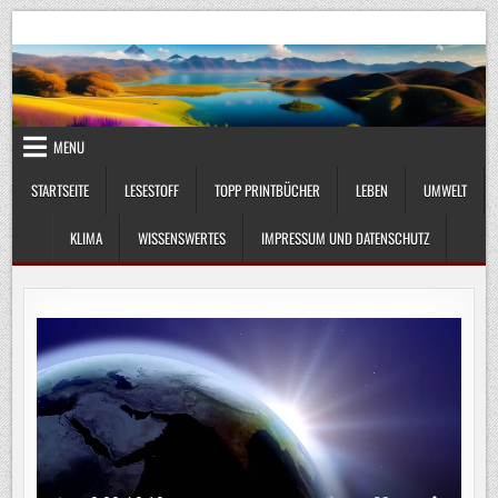
Skip
UmweltKlima.com
Umwelt, Klima und Lebenswissenschaft
to
content
MENU
STARTSEITE
LESESTOFF
TOPP PRINTBÜCHER
LEBEN
UMWELT
KLIMA
WISSENSWERTES
IMPRESSUM UND DATENSCHUTZ