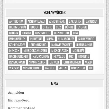
SCHLAGWÖRTER
ANTIBIOTIKA
ARTENVIELFALT
ATMOSPHÄRE
BAKTERIEN
BATTERIEN
BIODIVERSITÄT
BODEN
CHEMIE
CO2
DÜRRE
ENERGIE
GEHIRN
GENOM
GESUNDHEIT
HITZEWELLEN
IDW
IMMUNZELLEN
INDUSTRIE
KLIMA
KLIMASCHUTZ
KLIMAWANDEL
KOHLENSTOFF
LANDNUTZUNG
LANDWIRTSCHAFT
LEBENSKUNDE
MENSCH
MIKROORGANISMEN
MIKROPLASTIK
MOBILITÄT
NACHHALTIGKEIT
NATURSCHUTZ
NEWZS.DE
OTS
PROTEINE
RESSOURCEN
STAMMZELLEN
UMWELT
UNTERNEHMEN
WALD
WASSER
WISSENSCHAFT
WÄLDER
ZELLEN
ÖKOSYSTEM
ÖL
META
Anmelden
Eintrags-Feed
Kommentar-Feed