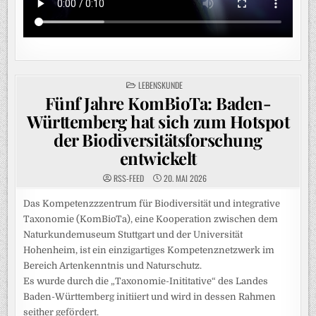
POSTED
LEBENSKUNDE
IN
Fünf Jahre KomBioTa: Baden-
Württemberg hat sich zum Hotspot
der Biodiversitätsforschung
entwickelt
RSS-FEED
20. MAI 2026
Das Kompetenzzzentrum für Biodiversität und integrative
Taxonomie (KomBioTa), eine Kooperation zwischen dem
Naturkundemuseum Stuttgart und der Universität
Hohenheim, ist ein einzigartiges Kompetenznetzwerk im
Bereich Artenkenntnis und Naturschutz.
Es wurde durch die „Taxonomie-Inititative“ des Landes
Baden-Württemberg initiiert und wird in dessen Rahmen
seither gefördert.