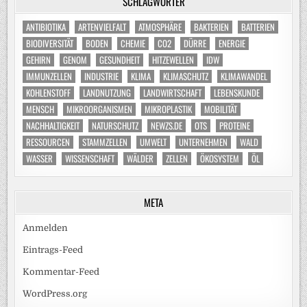
SCHLAGWÖRTER
ANTIBIOTIKA
ARTENVIELFALT
ATMOSPHÄRE
BAKTERIEN
BATTERIEN
BIODIVERSITÄT
BODEN
CHEMIE
CO2
DÜRRE
ENERGIE
GEHIRN
GENOM
GESUNDHEIT
HITZEWELLEN
IDW
IMMUNZELLEN
INDUSTRIE
KLIMA
KLIMASCHUTZ
KLIMAWANDEL
KOHLENSTOFF
LANDNUTZUNG
LANDWIRTSCHAFT
LEBENSKUNDE
MENSCH
MIKROORGANISMEN
MIKROPLASTIK
MOBILITÄT
NACHHALTIGKEIT
NATURSCHUTZ
NEWZS.DE
OTS
PROTEINE
RESSOURCEN
STAMMZELLEN
UMWELT
UNTERNEHMEN
WALD
WASSER
WISSENSCHAFT
WÄLDER
ZELLEN
ÖKOSYSTEM
ÖL
META
Anmelden
Eintrags-Feed
Kommentar-Feed
WordPress.org