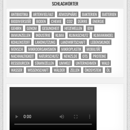
SCHLAGWÖRTER
ANTIBIOTIKA
ARTENVIELFALT
ATMOSPHÄRE
BAKTERIEN
BATTERIEN
BIODIVERSITÄT
BODEN
CHEMIE
CO2
DÜRRE
ENERGIE
GEHIRN
GENOM
GESUNDHEIT
HITZEWELLEN
IDW
IMMUNZELLEN
INDUSTRIE
KLIMA
KLIMASCHUTZ
KLIMAWANDEL
KOHLENSTOFF
LANDNUTZUNG
LANDWIRTSCHAFT
LEBENSKUNDE
MENSCH
MIKROORGANISMEN
MIKROPLASTIK
MOBILITÄT
NACHHALTIGKEIT
NATURSCHUTZ
NEWZS.DE
OTS
PROTEINE
RESSOURCEN
STAMMZELLEN
UMWELT
UNTERNEHMEN
WALD
WASSER
WISSENSCHAFT
WÄLDER
ZELLEN
ÖKOSYSTEM
ÖL