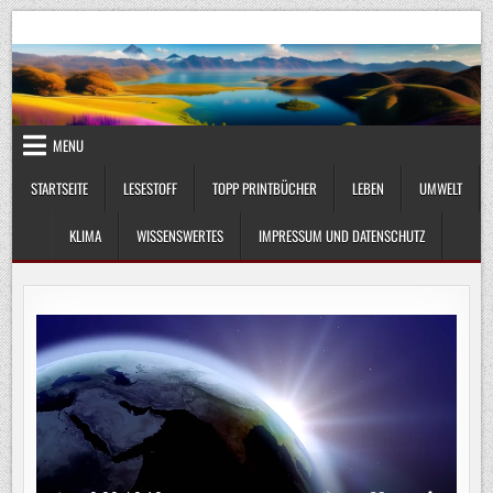
Skip
UmweltKlima.com
Umwelt, Klima und Lebenswissenschaft
to
content
MENU
STARTSEITE
LESESTOFF
TOPP PRINTBÜCHER
LEBEN
UMWELT
KLIMA
WISSENSWERTES
IMPRESSUM UND DATENSCHUTZ